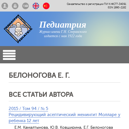
Свидетельство о регистрации ПИ N ФС77-34091
ISSN 1990-2182
Педиатрия
Журнал имени Г.Н. Сперанского
издается с мая 1922 года
БЕЛОНОГОВА Е. Г.
ВСЕ СТАТЬИ АВТОРА
2015 / Том 94 / № 5
Рецидивирующий асептический менингит Молларе у
ребенка 12 лет
Е.М. Камалтынова, Ю.В. Ковширина, Е.Г. Белоногова