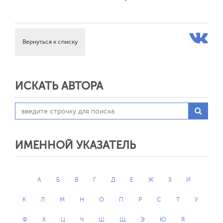
Вернуться к списку
ИСКАТЬ АВТОРА
ИМЕННОЙ УКАЗАТЕЛЬ
А
Б
В
Г
Д
Е
Ж
З
И
К
Л
М
Н
О
П
Р
С
Т
У
Ф
Х
Ц
Ч
Ш
Щ
Э
Ю
Я