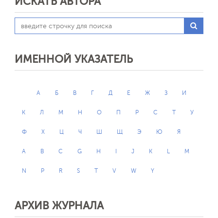
ИСКАТЬ АВТОРА
ИМЕННОЙ УКАЗАТЕЛЬ
А
Б
В
Г
Д
Е
Ж
З
И
К
Л
М
Н
О
П
Р
С
Т
У
Ф
Х
Ц
Ч
Ш
Щ
Э
Ю
Я
A
B
C
G
H
I
J
K
L
M
N
P
R
S
T
V
W
Y
АРХИВ ЖУРНАЛА