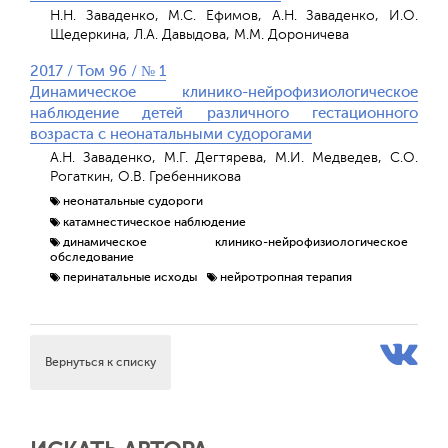
Н.Н. Заваденко, М.С. Ефимов, А.Н. Заваденко, И.О.
Щедеркина, Л.А. Давыдова, М.М. Дороничева
2017 / Том 96 / № 1
Динамическое клинико-нейрофизиологическое
наблюдение детей различного гестационного
возраста с неонатальными судорогами
А.Н. Заваденко, М.Г. Дегтярева, М.И. Медведев, С.О.
Рогаткин, О.В. Гребенникова
неонатальные судороги
катамнестическое наблюдение
динамическое клинико-нейрофизиологическое
обследование
перинатальные исходы
нейротропная терапия
Вернуться к списку