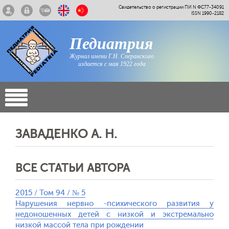
Свидетельство о регистрации ПИ N ФС77-34091
ISSN 1990-2182
Педиатрия
Журнал имени Г.Н. Сперанского
издается с мая 1922 года
ЗАВАДЕНКО А. Н.
ВСЕ СТАТЬИ АВТОРА
2015 / Том 94 / № 5
Нарушения нервно -психического развития у
недоношенных детей с низкой и экстремально
низкой массой тела при рождении