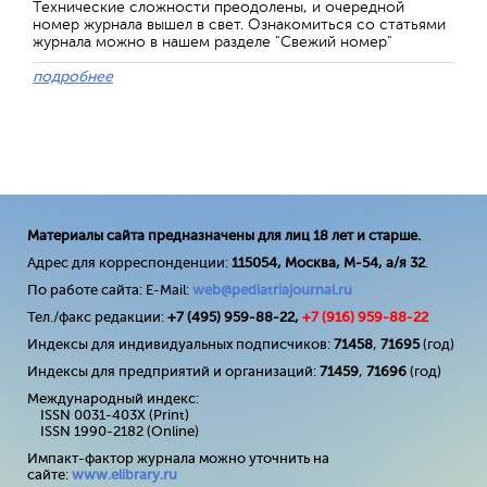
Технические сложности преодолены, и очередной
номер журнала вышел в свет. Ознакомиться со статьями
журнала можно в нашем разделе "Свежий номер"
подробнее
Материалы сайта предназначены для лиц 18 лет и старше.
Адрес для корреспонденции:
115054, Москва, М-54, а/я 32
.
По работе сайта: E-Mail:
web@pediatriajournal.ru
Тел./факс редакции:
+7 (495) 959-88-22,
+7 (
916
) 959-88-22
Индексы для индивидуальных подписчиков:
71458
,
71695
(год)
Индексы для предприятий и организаций:
71459
,
71696
(год)
Международный индекс:
ISSN 0031-403X (Print)
ISSN 1990-2182 (Online)
Импакт-фактор журнала можно уточнить на
сайте:
www
.
elibrary
.
ru