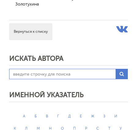
Золотухина
Вернуться к списку
ИСКАТЬ АВТОРА
ИМЕННОЙ УКАЗАТЕЛЬ
А
Б
В
Г
Д
Е
Ж
З
И
К
Л
М
Н
О
П
Р
С
Т
У