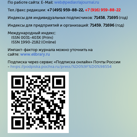
По работе сайта: E-Mail:
web@pediatriajournal.ru
Тел./факс редакции:
+7 (495) 959-88-22,
+7 (
916
) 959-88-22
Индексы для индивидуальных подписчиков:
71458
,
71695
(год)
Индексы для предприятий и организаций:
71459
,
71696
(год)
Международный индекс:
ISSN 0031-403X (Print)
ISSN 1990-2182 (Online)
Импакт-фактор журнала можно уточнить на
сайте:
www
.
elibrary
.
ru
Подписка через сервис «Подписка онлайн» Почты России
-
https://podpiska.pochta.ru/press/%D0%9F%D0%98554