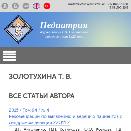
Свидетельство о регистрации ПИ N ФС77-34091
ISSN 1990-2182
Педиатрия
Журнал имени Г.Н. Сперанского
издается с мая 1922 года
ЗОЛОТУХИНА Т. В.
ВСЕ СТАТЬИ АВТОРА
2015 / Том 94 / № 4
Рекомендации по выявлению и ведению пациентов с
синдромом делеции 22Q11.2
В.Г. Антоненко, Н.П. Котлукова, Ю.О. Козлова, Т.В.