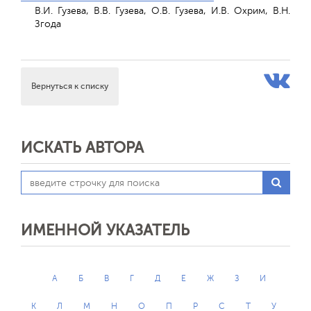
В.И. Гузева, В.В. Гузева, О.В. Гузева, И.В. Охрим, В.Н.
Згода
Вернуться к списку
ИСКАТЬ АВТОРА
ИМЕННОЙ УКАЗАТЕЛЬ
А
Б
В
Г
Д
Е
Ж
З
И
К
Л
М
Н
О
П
Р
С
Т
У