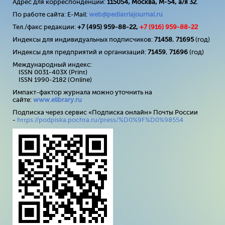
Адрес для корреспонденции:
115054, Москва, М-54, а/я 32
.
По работе сайта: E-Mail:
web@pediatriajournal.ru
Тел./факс редакции:
+7 (495) 959-88-22,
+7 (
916
) 959-88-22
Индексы для индивидуальных подписчиков:
71458
,
71695
(год)
Индексы для предприятий и организаций:
71459
,
71696
(год)
Международный индекс:
ISSN 0031-403X (Print)
ISSN 1990-2182 (Online)
Импакт-фактор журнала можно уточнить на
сайте:
www
.
elibrary
.
ru
Подписка через сервис «Подписка онлайн» Почты России
-
https://podpiska.pochta.ru/press/%D0%9F%D0%98554