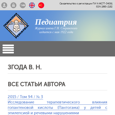
Свидетельство о регистрации ПИ N ФС77-34091
ISSN 1990-2182
Педиатрия
Журнал имени Г.Н. Сперанского
издается с мая 1922 года
ЗГОДА В. Н.
ВСЕ СТАТЬИ АВТОРА
2015 / Том 94 / № 3
Исследование терапевтического влияния
гопантеновой кислоты (Пантогама) у детей с
эпилепсией и речевыми нарушениями