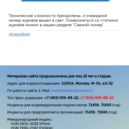
Технические сложности преодолены, и очередной
номер журнала вышел в свет. Ознакомиться со статьями
журнала можно в нашем разделе "Свежий номер"
подробнее
Материалы сайта предназначены для лиц 18 лет и старше.
Адрес для корреспонденции:
115054, Москва, М-54, а/я 32
.
По работе сайта: E-Mail:
web@pediatriajournal.ru
Тел./факс редакции:
+7 (495) 959-88-22,
+7 (
916
) 959-88-22
Индексы для индивидуальных подписчиков:
71458
,
71695
(год)
Индексы для предприятий и организаций:
71459
,
71696
(год)
Международный индекс:
ISSN 0031-403X (Print)
ISSN 1990-2182 (Online)