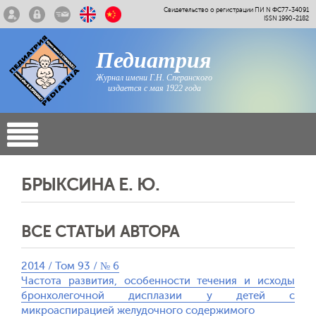
Свидетельство о регистрации ПИ N ФС77-34091
ISSN 1990-2182
Педиатрия
Журнал имени Г.Н. Сперанского
издается с мая 1922 года
БРЫКСИНА Е. Ю.
ВСЕ СТАТЬИ АВТОРА
2014 / Том 93 / № 6
Частота развития, особенности течения и исходы
бронхолегочной дисплазии у детей с
микроаспирацией желудочного содержимого