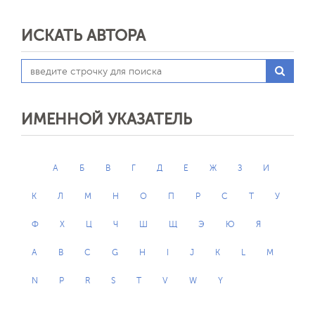
ИСКАТЬ АВТОРА
ИМЕННОЙ УКАЗАТЕЛЬ
А
Б
В
Г
Д
Е
Ж
З
И
К
Л
М
Н
О
П
Р
С
Т
У
Ф
Х
Ц
Ч
Ш
Щ
Э
Ю
Я
A
B
C
G
H
I
J
K
L
M
N
P
R
S
T
V
W
Y