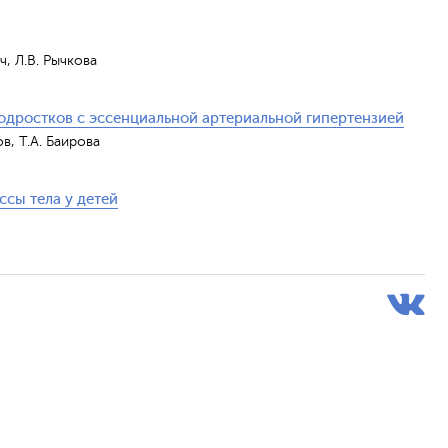
ч, Л.В. Рычкова
подростков с эссенциальной артериальной гипертензией
в, Т.А. Баирова
ссы тела у детей