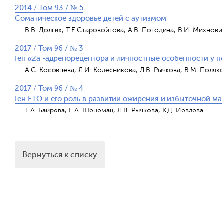
2014 / Том 93 / № 5
Соматическое здоровье детей с аутизмом
В.В. Долгих, Т.Е.Старовойтова, А.В. Погодина, В.И. Михнови
2017 / Том 96 / № 3
Ген α2а -адренорецептора и личностные особенности у 
А.С. Косовцева, Л.И. Колесникова, Л.В. Рычкова, В.М. Поляко
2017 / Том 96 / № 4
Ген FTO и его роль в развитии ожирения и избыточной ма
Т.А. Баирова, Е.А. Шенеман, Л.В. Рычкова, К.Д. Иевлева
Вернуться к списку