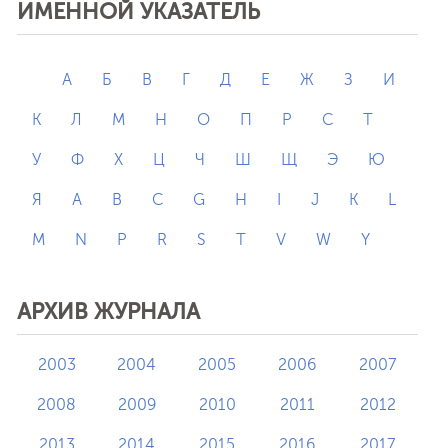
ИМЕННОЙ УКАЗАТЕЛЬ
А
Б
В
Г
Д
Е
Ж
З
И
К
Л
М
Н
О
П
Р
С
Т
У
Ф
Х
Ц
Ч
Ш
Щ
Э
Ю
Я
A
B
C
G
H
I
J
K
L
M
N
P
R
S
T
V
W
Y
АРХИВ ЖУРНАЛА
2003
2004
2005
2006
2007
2008
2009
2010
2011
2012
2013
2014
2015
2016
2017