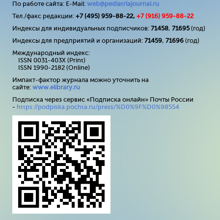
По работе сайта: E-Mail:
web@pediatriajournal.ru
Тел./факс редакции:
+7 (495) 959-88-22,
+7 (
916
) 959-88-22
Индексы для индивидуальных подписчиков:
71458
,
71695
(год)
Индексы для предприятий и организаций:
71459
,
71696
(год)
Международный индекс:
ISSN 0031-403X (Print)
ISSN 1990-2182 (Online)
Импакт-фактор журнала можно уточнить на
сайте:
www
.
elibrary
.
ru
Подписка через сервис «Подписка онлайн» Почты России
-
https://podpiska.pochta.ru/press/%D0%9F%D0%98554