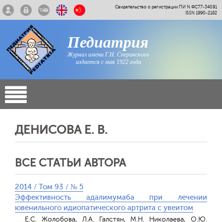
Свидетельство о регистрации ПИ N ФС77-34091
ISSN 1990-2182
Педиатрия
Журнал имени Г.Н. Сперанского
издается с мая 1922 года
ДЕНИСОВА Е. В.
ВСЕ СТАТЬИ АВТОРА
2014 / Том 93 / № 5
Эффективность адалимумаба при лечении
ювенильного идиопатического артрита с увеитом
Е.С. Жолобова, Л.А. Галстян, М.Н. Николаева, О.Ю.