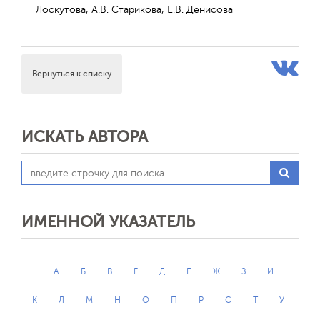
Лоскутова, А.В. Старикова, Е.В. Денисова
Вернуться к списку
ИСКАТЬ АВТОРА
ИМЕННОЙ УКАЗАТЕЛЬ
А
Б
В
Г
Д
Е
Ж
З
И
К
Л
М
Н
О
П
Р
С
Т
У