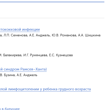
птококковой инфекции
ва, Л.П. Семенова, А.Е. Анджель, Ю.В. Романова, А.А. Шишкина
М. Балакирева, И.Г. Румянцева, Е.С. Кузнецова
ый синдром Рамсея–Ханта)
В. Бузина, А.Е. Анджель
лой лимфоцитопении у ребенка грудного возраста
д в будущее