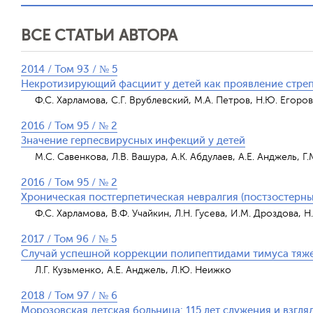
ВСЕ СТАТЬИ АВТОРА
2014 / Том 93 / № 5
Некротизирующий фасциит у детей как проявление стре
Ф.С. Харламова, С.Г. Врублевский, М.А. Петров, Н.Ю. Егоро
2016 / Том 95 / № 2
Значение герпесвирусных инфекций у детей
М.С. Савенкова, Л.В. Вашура, А.К. Абдулаев, А.Е. Анджель, Г.
2016 / Том 95 / № 2
Хроническая постгерпетическая невралгия (постзостерн
Ф.С. Харламова, В.Ф. Учайкин, Л.Н. Гусева, И.М. Дроздова, Н.
2017 / Том 96 / № 5
Случай успешной коррекции полипептидами тимуса тяже
Л.Г. Кузьменко, А.Е. Анджель, Л.Ю. Неижко
2018 / Том 97 / № 6
Морозовская детская больница: 115 лет служения и взгля