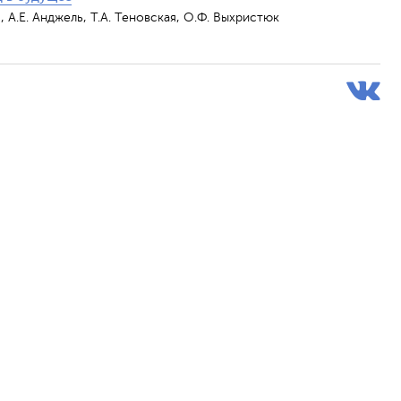
я, А.Е. Анджель, Т.А. Теновская, О.Ф. Выхристюк