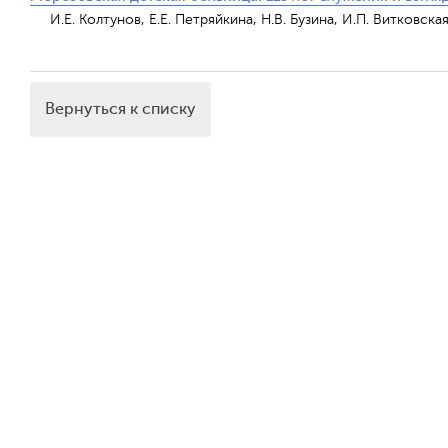
И.Е. Колтунов, Е.Е. Петряйкина, Н.В. Бузина, И.П. Витковска
Вернуться к списку