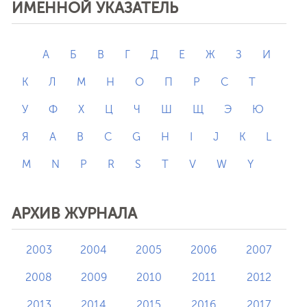
ИМЕННОЙ УКАЗАТЕЛЬ
А
Б
В
Г
Д
Е
Ж
З
И
К
Л
М
Н
О
П
Р
С
Т
У
Ф
Х
Ц
Ч
Ш
Щ
Э
Ю
Я
A
B
C
G
H
I
J
K
L
M
N
P
R
S
T
V
W
Y
АРХИВ ЖУРНАЛА
2003
2004
2005
2006
2007
2008
2009
2010
2011
2012
2013
2014
2015
2016
2017