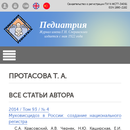
Свидетельство о регистрации ПИ N ФС77-34091
ISSN 1990-2182
Педиатрия
Журнал имени Г.Н. Сперанского
издается с мая 1922 года
ПРОТАСОВА Т. А.
ВСЕ СТАТЬИ АВТОРА
2014 / Том 93 / № 4
Муковисцидоз в России: создание национального
регистра
С.А. Красовский, А.В. Черняк, Н.Ю. Каширская, Е.И.