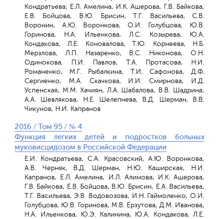
Кондратьева, Е.Л. Амелина, И.К. Ашерова, Г.В. Байкова,
Е.В. Бойцова, В.Ю. Брисин, Т.Г. Васильева, С.В.
Воронин, А.Ю. Воронкова, О.И. Голубцова, Ю.В.
Горинова, Н.А. Ильенкова, Л.С. Козырева, Ю.А.
Кондакова, Л.Е. Коновалова, Т.Ю. Корнеева, Н.Б.
Мерзлова, Л.П. Назаренко, В.С. Никонова, О.Н.
Одинокова, П.И. Павлов, Т.А. Протасова, Н.И.
Романенко, М.Г. Рыбалкина, Т.И. Сафонова, Д.Ф.
Сергиенко, М.А. Скачкова, И.И. Смирнова, И.Д.
Успенская, М.M. Хачиян, Л.А. Шабалова, В.В. Шадрина,
А.А. Шевлякова, Н.Е. Шелепнева, В.Д. Шерман, В.В.
Чикунов, Н.И. Капранов
2016 / Том 95 / № 4
Функция легких детей и подростков больных
муковисцидозом в Российской Федерации
Е.И. Кондратьева, С.А. Красовский, А.Ю. Воронкова,
A.В. Черняк, В.Д. Шерман, Н.Ю. Каширская, Н.И.
Капранов, Е.Л. Амелина, И.Л. Алимова, И.К. Ашерова,
Г.В. Байкова, Е.В. Бойцова, В.Ю. Брисин, Е.А. Васильева,
Т.Г. Васильева, Э.В. Водовозова, И.Н. Гаймоленко, О.И.
Голубцова, Ю.В. Горинова, М.В. Ерзутова, Д.М. Иванова,
Н.А. Ильенкова, Ю.Э. Калинина, Ю.А. Кондакова, Л.Е.