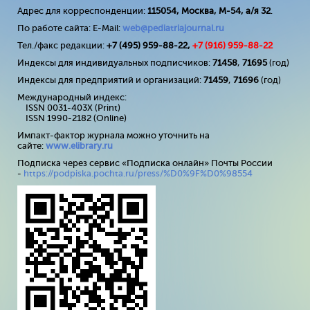
Адрес для корреспонденции:
115054, Москва, М-54, а/я 32
.
По работе сайта: E-Mail:
web@pediatriajournal.ru
Тел./факс редакции:
+7 (495) 959-88-22,
+7 (
916
) 959-88-22
Индексы для индивидуальных подписчиков:
71458
,
71695
(год)
Индексы для предприятий и организаций:
71459
,
71696
(год)
Международный индекс:
ISSN 0031-403X (Print)
ISSN 1990-2182 (Online)
Импакт-фактор журнала можно уточнить на
сайте:
www
.
elibrary
.
ru
Подписка через сервис «Подписка онлайн» Почты России
-
https://podpiska.pochta.ru/press/%D0%9F%D0%98554