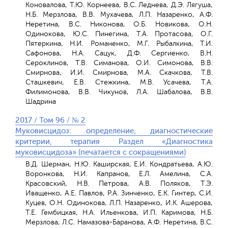
Коновалова, Т.Ю. Корнеева, В.С. Леднева, Д.Э. Лягуша,
Н.Б. Мерзлова, В.В. Мухачева, Л.П. Назаренко, А.Ф.
Неретина, В.С. Никонова, О.Б. Новикова, О.Н.
Одинокова, Ю.С. Пинегина, Т.А. Протасова, О.Г.
Пятеркина, Н.И. Романенко, М.Г. Рыбалкина, Т.И.
Сафонова, Н.А. Сацук, Д.Ф. Сергиенко, В.Н.
Сероклинов, Т.В. Симанова, О.И. Симонова, В.В.
Смирнова, И.И. Смирнова, М.А. Скачкова, Т.В.
Сташкевич, Е.В. Стежкина, М.В. Усачева, Т.А.
Филимонова, В.В. Чикунов, Л.А. Шабалова, В.В.
Шадрина
2017 / Том 96 / № 2
Муковисцидоз: определение, диагностические
критерии, терапия Раздел «Диагностика
муковисцидоза» (печатается с сокращениями)
В.Д. Шерман, Н.Ю. Каширская, Е.И. Кондратьева, А.Ю.
Воронкова, Н.И. Капранов, Е.Л. Амелина, С.А.
Красовский, Н.В. Петрова, А.В. Поляков, Т.Э.
Иващенко, А.Е. Павлов, Р.А. Зинченко, Е.К. Гинтер, С.И.
Куцев, О.Н. Одинокова, Л.П. Назаренко, И.К. Ашерова,
Т.Е. Гембицкая, Н.А. Ильенкова, И.П. Каримова, Н.Б.
Мерзлова, Л.С. Намазова-Баранова, А.Ф. Неретина, В.С.