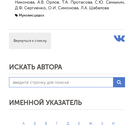
Никонова, А.В. Орлов, Т.А. Протасова, С.Ю. Семыкин,
Д.Ф. Сергиенко, О.И. Симонова, Л.А. Шабалова
Муковисцидоз
Вернуться к списку
ИСКАТЬ АВТОРА
ИМЕННОЙ УКАЗАТЕЛЬ
А
Б
В
Г
Д
Е
Ж
З
И