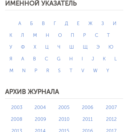
ИМЕННОЙ УКАЗАТЕЛЬ
А
Б
В
Г
Д
Е
Ж
З
И
К
Л
М
Н
О
П
Р
С
Т
У
Ф
Х
Ц
Ч
Ш
Щ
Э
Ю
Я
A
B
C
G
H
I
J
K
L
M
N
P
R
S
T
V
W
Y
АРХИВ ЖУРНАЛА
2003
2004
2005
2006
2007
2008
2009
2010
2011
2012
2013
2014
2015
2016
2017