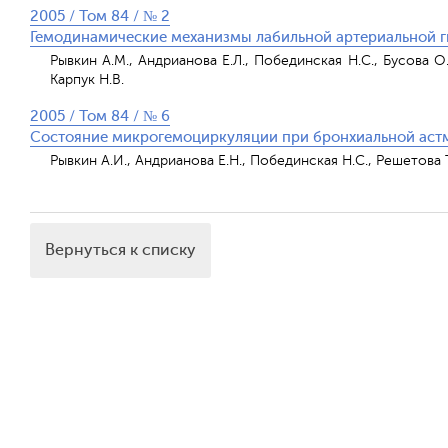
2005 / Том 84 / № 2
Гемодинамические механизмы лабильной артериальной г
Рывкин A.M., Андрианова Е.Л., Побединская Н.С., Бусова О.A
Карпук Н.В.
2005 / Том 84 / № 6
Состояние микрогемоциркуляции при бронхиальной астм
Рывкин А.И., Андрианова Е.Н., Побединская Н.С., Решетова Т.
Вернуться к списку