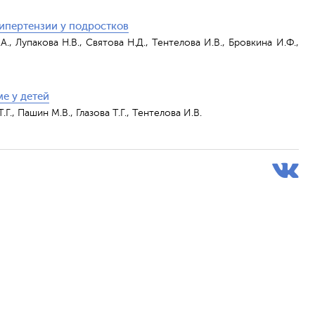
ипертензии у подростков
., Лупакова Н.В., Святова Н.Д., Тентелова И.В., Бровкина И.Ф.,
е у детей
Г., Пашин М.В., Глазова Т.Г., Тентелова И.В.