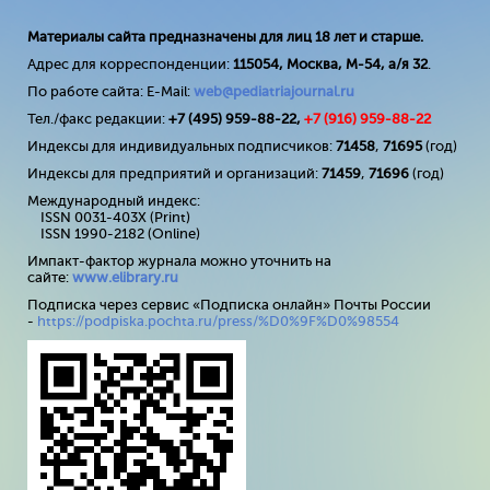
Материалы сайта предназначены для лиц 18 лет и старше.
Адрес для корреспонденции:
115054, Москва, М-54, а/я 32
.
По работе сайта: E-Mail:
web@pediatriajournal.ru
Тел./факс редакции:
+7 (495) 959-88-22,
+7 (
916
) 959-88-22
Индексы для индивидуальных подписчиков:
71458
,
71695
(год)
Индексы для предприятий и организаций:
71459
,
71696
(год)
Международный индекс:
ISSN 0031-403X (Print)
ISSN 1990-2182 (Online)
Импакт-фактор журнала можно уточнить на
сайте:
www
.
elibrary
.
ru
Подписка через сервис «Подписка онлайн» Почты России
-
https://podpiska.pochta.ru/press/%D0%9F%D0%98554