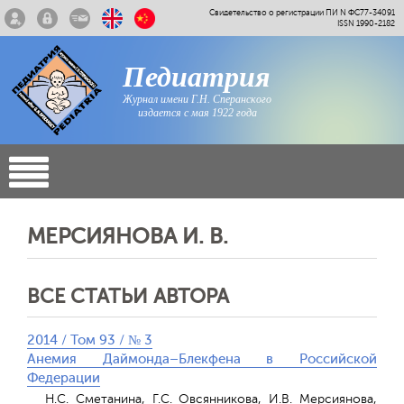
Свидетельство о регистрации ПИ N ФС77-34091
ISSN 1990-2182
Педиатрия
Журнал имени Г.Н. Сперанского
издается с мая 1922 года
МЕРСИЯНОВА И. В.
ВСЕ СТАТЬИ АВТОРА
2014 / Том 93 / № 3
Анемия Даймонда–Блекфена в Российской
Федерации
Н.С. Сметанина, Г.С. Овсянникова, И.В. Мерсиянова,