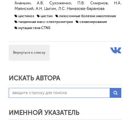
Ананьин, А.В. Сухоженко, П.В. Смирнов, Н.А.
Маянский, А.Н. Цыгин, Л.С. Намазова-Баранова
цистиноз
цистин
лизосомные болезни накопления
тандемная масс-спектрометрия
секвенирование
мутации гена CTNS
Вернуться к списку
ИСКАТЬ АВТОРА
ИМЕННОЙ УКАЗАТЕЛЬ