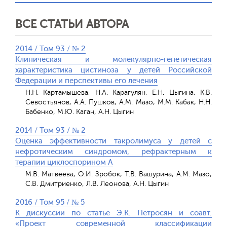
ВСЕ СТАТЬИ АВТОРА
2014 / Том 93 / № 2
Клиническая и молекулярно-генетическая
характеристика цистиноза у детей Российской
Федерации и перспективы его лечения
Н.Н. Картамышева, Н.А. Карагулян, Е.Н. Цыгина, К.В.
Севостьянов, А.А. Пушков, А.М. Мазо, М.М. Кабак, Н.Н.
Бабенко, М.Ю. Каган, А.Н. Цыгин
2014 / Том 93 / № 2
Оценка эффективности такролимуса у детей с
нефротическим синдромом, рефрактерным к
терапии циклоспорином А
М.В. Матвеева, О.И. Зробок, Т.В. Вашурина, А.М. Мазо,
С.В. Дмитриенко, Л.В. Леонова, А.Н. Цыгин
2016 / Том 95 / № 5
К дискуссии по статье Э.К. Петросян и соавт.
«Проект современной классификации