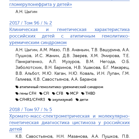
гломерулонефрита у детей»
А.Н. Цыгин
2017 / Том 96 / № 2
Клиническая и генетическая характеристика
российских детей с атипичным гемолитико-
уремическим синдромом
А.Н. Цыгин, А.М. Мазо, П.В. Ананьин, Т.В. Вашурина, А.А.
Пушков, И.С. Жанин, Д.В. Зверев, Х.М. Эмирова, Т.Е.
Панкратенко, А.Л. Музуров, В.М. Негода, О.Б.
Заболотских, В.Н. Баринов, Н.В. Ушакова, Б.Г. Макарец,
В.В. Альбот, М.Ю. Каган, Н.Ю. Коваль, И.Н. Лупан, Г.М.
Галиева, К.В. Савостьянов, А.А. Баранов
атипичный гемолитико-уремический синдром
гены CFH
CFI
CFB
MCP
THBD
CFHR1/CFHR3
экулизумаб
дети
2018 / Том 97 / № 5
Хромато-масс-спектрометрическая и молекулярно-
генетическая диагностика цистиноза у российских
детей
К.В. Савостьянов, Н.Н. Мазанова, А.А. Пушков, П.В.