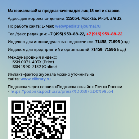
Материалы сайта предназначены для лиц 18 лет и старше.
Адрес для корреспонденции:
115054, Москва, М-54, а/я 32
.
По работе сайта: E-Mail:
web@pediatriajournal.ru
Тел./факс редакции:
+7 (495) 959-88-22,
+7 (
916
) 959-88-22
Индексы для индивидуальных подписчиков:
71458
,
71695
(год)
Индексы для предприятий и организаций:
71459
,
71696
(год)
Международный индекс:
ISSN 0031-403X (Print)
ISSN 1990-2182 (Online)
Импакт-фактор журнала можно уточнить на
сайте:
www
.
elibrary
.
ru
Подписка через сервис «Подписка онлайн» Почты России
-
https://podpiska.pochta.ru/press/%D0%9F%D0%98554