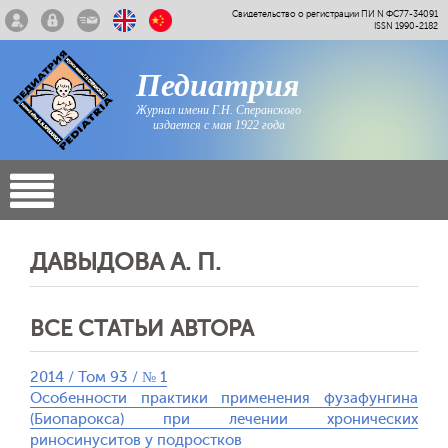
Свидетельство о регистрации ПИ N ФС77-34091
ISSN 1990-2182
Педиатрия
Журнал имени Г.Н. Сперанского
издается с мая 1922 года
ДАВЫДОВА А. П.
ВСЕ СТАТЬИ АВТОРА
2014 / Том 93 / № 1
Особенности практики применения фузафунгина
(Биопарокса) при лечении хронических
риносинуситов у подростков