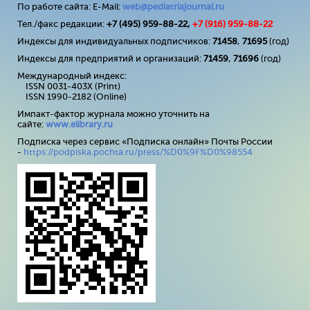
По работе сайта: E-Mail:
web@pediatriajournal.ru
Тел./факс редакции:
+7 (495) 959-88-22,
+7 (
916
) 959-88-22
Индексы для индивидуальных подписчиков:
71458
,
71695
(год)
Индексы для предприятий и организаций:
71459
,
71696
(год)
Международный индекс:
ISSN 0031-403X (Print)
ISSN 1990-2182 (Online)
Импакт-фактор журнала можно уточнить на
сайте:
www
.
elibrary
.
ru
Подписка через сервис «Подписка онлайн» Почты России
-
https://podpiska.pochta.ru/press/%D0%9F%D0%98554