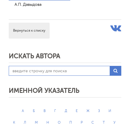
А.П. Давыдова
Вернуться к списку
ИСКАТЬ АВТОРА
ИМЕННОЙ УКАЗАТЕЛЬ
А
Б
В
Г
Д
Е
Ж
З
И
К
Л
М
Н
О
П
Р
С
Т
У