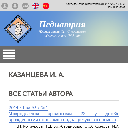
Свидетельство о регистрации ПИ N ФС77-34091
ISSN 1990-2182
Педиатрия
Журнал имени Г.Н. Сперанского
издается с мая 1922 года
КАЗАНЦЕВА И. А.
ВСЕ СТАТЬИ АВТОРА
2014 / Том 93 / № 1
Микроделеция хромосомы 22 у детейс
врожденными пороками сердца: результаты поиска
Н.П. Котлукова, Т.Д. Бомбардирова, Ю.О. Козлова, И.А.