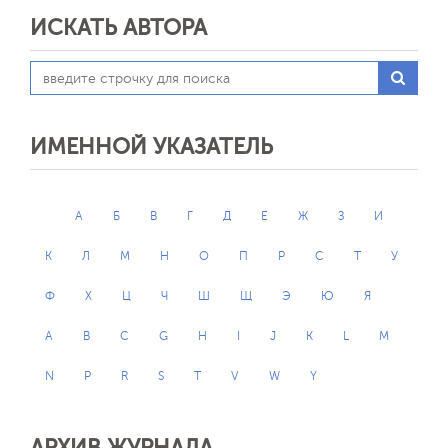
ИСКАТЬ АВТОРА
ИМЕННОЙ УКАЗАТЕЛЬ
А
Б
В
Г
Д
Е
Ж
З
И
К
Л
М
Н
О
П
Р
С
Т
У
Ф
Х
Ц
Ч
Ш
Щ
Э
Ю
Я
A
B
C
G
H
I
J
K
L
M
N
P
R
S
T
V
W
Y
АРХИВ ЖУРНАЛА