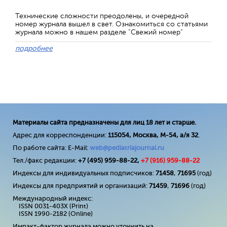
Технические сложности преодолены, и очередной
номер журнала вышел в свет. Ознакомиться со статьями
журнала можно в нашем разделе "Свежий номер"
подробнее
Материалы сайта предназначены для лиц 18 лет и старше.
Адрес для корреспонденции:
115054, Москва, М-54, а/я 32
.
По работе сайта: E-Mail:
web@pediatriajournal.ru
Тел./факс редакции:
+7 (495) 959-88-22,
+7 (
916
) 959-88-22
Индексы для индивидуальных подписчиков:
71458
,
71695
(год)
Индексы для предприятий и организаций:
71459
,
71696
(год)
Международный индекс:
ISSN 0031-403X (Print)
ISSN 1990-2182 (Online)
Импакт-фактор журнала можно уточнить на