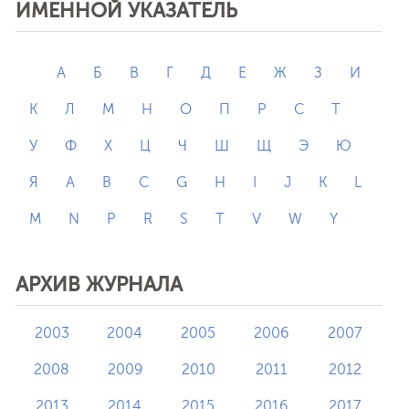
ИМЕННОЙ УКАЗАТЕЛЬ
А
Б
В
Г
Д
Е
Ж
З
И
К
Л
М
Н
О
П
Р
С
Т
У
Ф
Х
Ц
Ч
Ш
Щ
Э
Ю
Я
A
B
C
G
H
I
J
K
L
M
N
P
R
S
T
V
W
Y
АРХИВ ЖУРНАЛА
2003
2004
2005
2006
2007
2008
2009
2010
2011
2012
2013
2014
2015
2016
2017