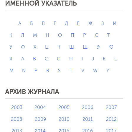
ИМЕННОЙ УКАЗАТЕЛЬ
А
Б
В
Г
Д
Е
Ж
З
И
К
Л
М
Н
О
П
Р
С
Т
У
Ф
Х
Ц
Ч
Ш
Щ
Э
Ю
Я
A
B
C
G
H
I
J
K
L
M
N
P
R
S
T
V
W
Y
АРХИВ ЖУРНАЛА
2003
2004
2005
2006
2007
2008
2009
2010
2011
2012
2013
2014
2015
2016
2017