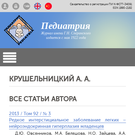
Свидетельство о регистрации ПИ N ФС77-34091
ISSN 1990-2182
Педиатрия
Журнал имени Г.Н. Сперанского
издается с мая 1922 года
КРУШЕЛЬНИЦКИЙ А. А.
ВСЕ СТАТЬИ АВТОРА
2013 / Том 92 / № 3
Редкое интерстициальное заболевание легких –
нейроэндокринная гиперплазия младенцев
Д.Ю. Овсянников, М.А. Беляшова, Н.О. Зайцева, А.А.