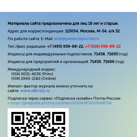
Материалы сайта предназначены для лиц 18 лет и старше.
Адрес для корреспонденции:
115054, Москва, М-54, а/я 32
.
По работе сайта: E-Mail:
web@pediatriajournal.ru
Тел./факс редакции:
+7 (495) 959-88-22,
+7 (
916
) 959-88-22
Индексы для индивидуальных подписчиков:
71458
,
71695
(год)
Индексы для предприятий и организаций:
71459
,
71696
(год)
Международный индекс:
ISSN 0031-403X (Print)
ISSN 1990-2182 (Online)
Импакт-фактор журнала можно уточнить на
сайте:
www
.
elibrary
.
ru
Подписка через сервис «Подписка онлайн» Почты России
-
https://podpiska.pochta.ru/press/%D0%9F%D0%98554