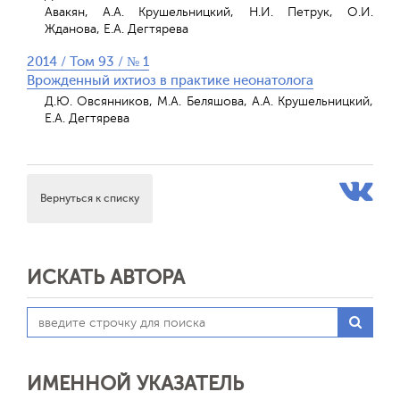
Авакян, А.А. Крушельницкий, Н.И. Петрук, О.И.
Жданова, Е.А. Дегтярева
2014 / Том 93 / № 1
Врожденный ихтиоз в практике неонатолога
Д.Ю. Овсянников, М.А. Беляшова, А.А. Крушельницкий,
Е.А. Дегтярева
Вернуться к списку
ИСКАТЬ АВТОРА
ИМЕННОЙ УКАЗАТЕЛЬ