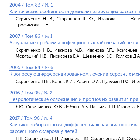
2004 / Том 83 / № 1
Клинические особенности демиелинизирующих рассеянн
Скрипченко Н. В., Старшинов Я. Ю., Иванова Г. П., Желез
Трофимова Т. Н.
2007 / Том 86 / № 1
Актуальные проблемы инфекционных заболеваний нервн
Скрипченко Н.В., Иванова М.В., Иванова Г.П., Команцев В
Моргацкий Н.В., Пискарева Е.А., Шевченко К.О., Голяков Д.А
2005 / Том 84 / № 6
К вопросу о дифференцированном лечении серозных мен
Скрипченко Н.В., Конев К.И., Росин Ю.А., Пульман Н.Ф., Ива
2016 / Том 95 / № 2
Неврологические осложнения и прогноз их развития при 
Е.Ю. Скрипченко, Ю.В. Лобзин, А.Б. Пальчик, Г.П. Иванова, 
2017 / Том 96 / № 4
Клинико-лабораторная дифференциальная диагностика
рассеянного склероза у детей
Н.В. Скрипченко, Г.П. Иванова, Е.Ю. Скрипченко, А.В. Суров