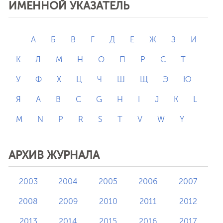
ИМЕННОЙ УКАЗАТЕЛЬ
А
Б
В
Г
Д
Е
Ж
З
И
К
Л
М
Н
О
П
Р
С
Т
У
Ф
Х
Ц
Ч
Ш
Щ
Э
Ю
Я
A
B
C
G
H
I
J
K
L
M
N
P
R
S
T
V
W
Y
АРХИВ ЖУРНАЛА
2003
2004
2005
2006
2007
2008
2009
2010
2011
2012
2013
2014
2015
2016
2017