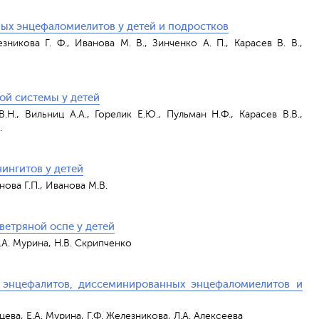
ых энцефаломиелитов у детей и подростков
никова Г. Ф., Иванова М. В., Зинченко А. П., Карасев В. В.,
ой системы у детей
.Н., Вильниц А.А., Горелик Е.Ю., Пульман Н.Ф., Карасев В.В.,
.
ингитов у детей
нова Г.П., Иванова М.В.
ветряной оспе у детей
Е.А. Мурина, Н.В. Скрипченко
 энцефалитов, диссеминированных энцефаломиелитов и
цева, Е.А. Мурина, Г.Ф. Железникова, Л.А. Алексеева