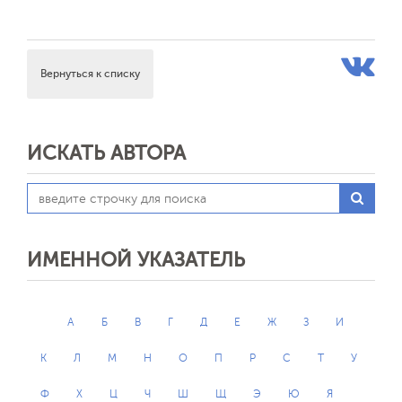
Вернуться к списку
ИСКАТЬ АВТОРА
ИМЕННОЙ УКАЗАТЕЛЬ
А
Б
В
Г
Д
Е
Ж
З
И
К
Л
М
Н
О
П
Р
С
Т
У
Ф
Х
Ц
Ч
Ш
Щ
Э
Ю
Я