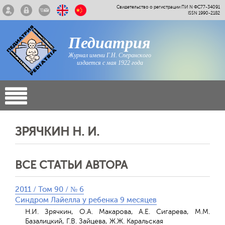
Свидетельство о регистрации ПИ N ФС77-34091
ISSN 1990-2182
Педиатрия
Журнал имени Г.Н. Сперанского
издается с мая 1922 года
ЗРЯЧКИН Н. И.
ВСЕ СТАТЬИ АВТОРА
2011 / Том 90 / № 6
Синдром Лайелла у ребенка 9 месяцев
Н.И. Зрячкин, О.А. Макарова, А.Е. Сигарева, М.М.
Базалицкий, Г.В. Зайцева, Ж.Ж. Каральская