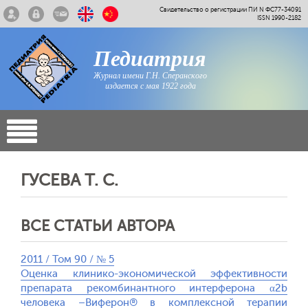
Свидетельство о регистрации ПИ N ФС77-34091
ISSN 1990-2182
Педиатрия
Журнал имени Г.Н. Сперанского
издается с мая 1922 года
ГУСЕВА Т. С.
ВСЕ СТАТЬИ АВТОРА
2011 / Том 90 / № 5
Оценка клинико-экономической эффективности
препарата рекомбинантного интерферона α2b
человека –Виферон® в комплексной терапии