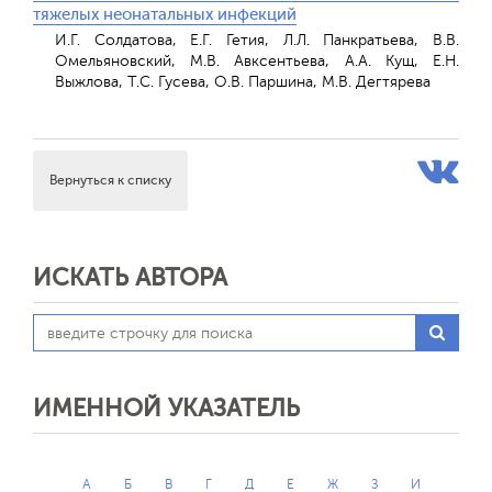
тяжелых неонатальных инфекций
И.Г. Солдатова, Е.Г. Гетия, Л.Л. Панкратьева, В.В.
Омельяновский, М.В. Авксентьева, А.А. Кущ, Е.Н.
Выжлова, Т.С. Гусева, О.В. Паршина, М.В. Дегтярева
Вернуться к списку
ИСКАТЬ АВТОРА
ИМЕННОЙ УКАЗАТЕЛЬ
А
Б
В
Г
Д
Е
Ж
З
И