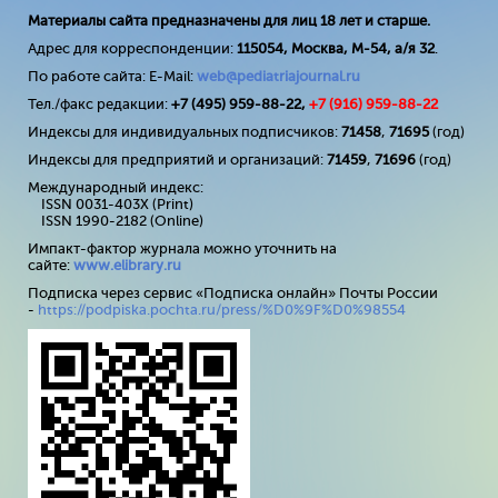
Материалы сайта предназначены для лиц 18 лет и старше.
Адрес для корреспонденции:
115054, Москва, М-54, а/я 32
.
По работе сайта: E-Mail:
web@pediatriajournal.ru
Тел./факс редакции:
+7 (495) 959-88-22,
+7 (
916
) 959-88-22
Индексы для индивидуальных подписчиков:
71458
,
71695
(год)
Индексы для предприятий и организаций:
71459
,
71696
(год)
Международный индекс:
ISSN 0031-403X (Print)
ISSN 1990-2182 (Online)
Импакт-фактор журнала можно уточнить на
сайте:
www
.
elibrary
.
ru
Подписка через сервис «Подписка онлайн» Почты России
-
https://podpiska.pochta.ru/press/%D0%9F%D0%98554