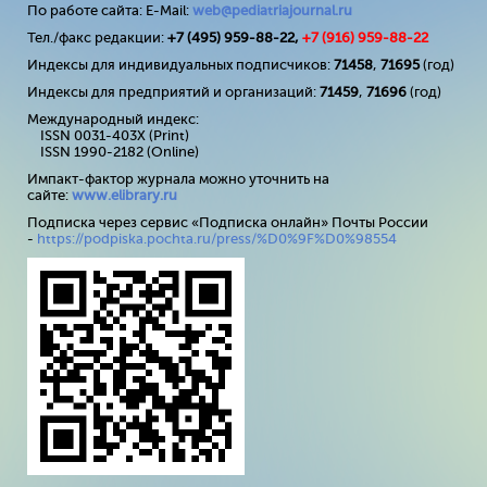
По работе сайта: E-Mail:
web@pediatriajournal.ru
Тел./факс редакции:
+7 (495) 959-88-22,
+7 (
916
) 959-88-22
Индексы для индивидуальных подписчиков:
71458
,
71695
(год)
Индексы для предприятий и организаций:
71459
,
71696
(год)
Международный индекс:
ISSN 0031-403X (Print)
ISSN 1990-2182 (Online)
Импакт-фактор журнала можно уточнить на
сайте:
www
.
elibrary
.
ru
Подписка через сервис «Подписка онлайн» Почты России
-
https://podpiska.pochta.ru/press/%D0%9F%D0%98554