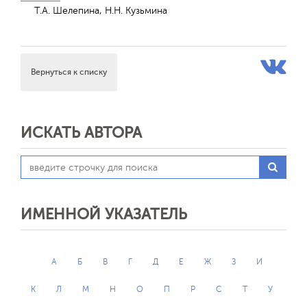
Т.А. Шелепина, Н.Н. Кузьмина
Вернуться к списку
ИСКАТЬ АВТОРА
ИМЕННОЙ УКАЗАТЕЛЬ
А
Б
В
Г
Д
Е
Ж
З
И
К
Л
М
Н
О
П
Р
С
Т
У