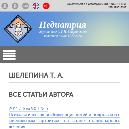
Свидетельство о регистрации ПИ N ФС77-34091
ISSN 1990-2182
Педиатрия
Журнал имени Г.Н. Сперанского
издается с мая 1922 года
ШЕЛЕПИНА Т. А.
ВСЕ СТАТЬИ АВТОРА
2011 / Том 90 / № 5
Психологическая реабилитация детей и подростков с
ювенильным артритом на этапе стационарного
лечения