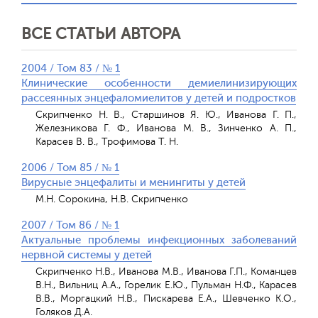
ВСЕ СТАТЬИ АВТОРА
2004 / Том 83 / № 1
Клинические особенности демиелинизирующих
рассеянных энцефаломиелитов у детей и подростков
Скрипченко Н. В., Старшинов Я. Ю., Иванова Г. П.,
Железникова Г. Ф., Иванова М. В., Зинченко А. П.,
Карасев В. В., Трофимова Т. Н.
2006 / Том 85 / № 1
Вирусные энцефалиты и менингиты у детей
М.Н. Сорокина, Н.В. Скрипченко
2007 / Том 86 / № 1
Актуальные проблемы инфекционных заболеваний
нервной системы у детей
Скрипченко Н.В., Иванова М.В., Иванова Г.П., Команцев
В.Н., Вильниц А.А., Горелик Е.Ю., Пульман Н.Ф., Карасев
В.В., Моргацкий Н.В., Пискарева Е.А., Шевченко К.О.,
Голяков Д.А.