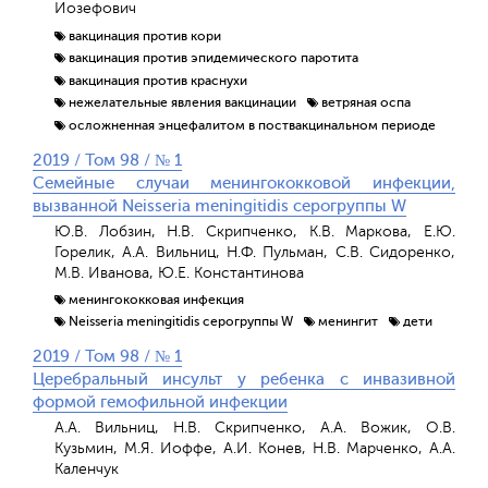
Иозефович
вакцинация против кори
вакцинация против эпидемического паротита
вакцинация против краснухи
нежелательные явления вакцинации
ветряная оспа
осложненная энцефалитом в поствакцинальном периоде
2019 / Том 98 / № 1
Семейные случаи менингококковой инфекции,
вызванной Neisseria meningitidis серогруппы W
Ю.В. Лобзин, Н.В. Скрипченко, К.В. Маркова, Е.Ю.
Горелик, А.А. Вильниц, Н.Ф. Пульман, С.В. Сидоренко,
М.В. Иванова, Ю.Е. Константинова
менингококковая инфекция
Neisseria meningitidis серогруппы W
менингит
дети
2019 / Том 98 / № 1
Церебральный инсульт у ребенка с инвазивной
формой гемофильной инфекции
А.А. Вильниц, Н.В. Скрипченко, А.А. Вожик, О.В.
Кузьмин, М.Я. Иоффе, А.И. Конев, Н.В. Марченко, А.А.
Каленчук