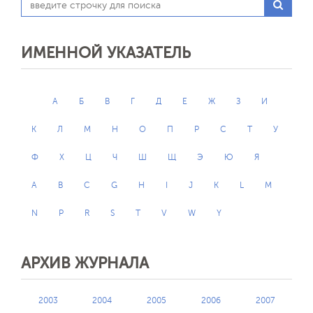
ИМЕННОЙ УКАЗАТЕЛЬ
А
Б
В
Г
Д
Е
Ж
З
И
К
Л
М
Н
О
П
Р
С
Т
У
Ф
Х
Ц
Ч
Ш
Щ
Э
Ю
Я
A
B
C
G
H
I
J
K
L
M
N
P
R
S
T
V
W
Y
АРХИВ ЖУРНАЛА
2003
2004
2005
2006
2007