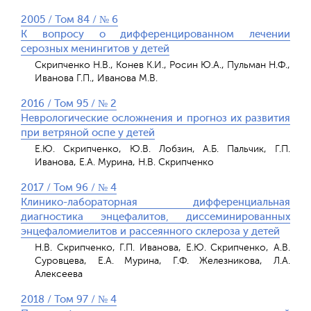
2005 / Том 84 / № 6
К вопросу о дифференцированном лечении
серозных менингитов у детей
Скрипченко Н.В., Конев К.И., Росин Ю.А., Пульман Н.Ф.,
Иванова Г.П., Иванова М.В.
2016 / Том 95 / № 2
Неврологические осложнения и прогноз их развития
при ветряной оспе у детей
Е.Ю. Скрипченко, Ю.В. Лобзин, А.Б. Пальчик, Г.П.
Иванова, Е.А. Мурина, Н.В. Скрипченко
2017 / Том 96 / № 4
Клинико-лабораторная дифференциальная
диагностика энцефалитов, диссеминированных
энцефаломиелитов и рассеянного склероза у детей
Н.В. Скрипченко, Г.П. Иванова, Е.Ю. Скрипченко, А.В.
Суровцева, Е.А. Мурина, Г.Ф. Железникова, Л.А.
Алексеева
2018 / Том 97 / № 4