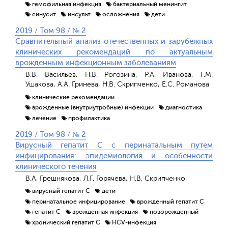
гемофильная инфекция
бактериальный менингит
синусит
инсульт
осложнения
дети
2019 / Том 98 / № 2
Сравнительный анализ отечественных и зарубежных
клинических рекомендаций по актуальным
врожденным инфекционным заболеваниям
В.В. Васильев, Н.В. Рогозина, Р.А. Иванова, Г.М.
Ушакова, А.А. Гринева, Н.В. Скрипченко, Е.С. Романова
клинические рекомендации
врожденные (внутриутробные) инфекции
диагностика
лечение
профилактика
2019 / Том 98 / № 2
Вирусный гепатит С с перинатальным путем
инфицирования: эпидемиология и особенности
клинического течения
В.А. Грешнякова, Л.Г. Горячева, Н.В. Скрипченко
вирусный гепатит С
дети
перинатальное инфицирование
врожденный гепатит С
гепатит С
врожденная инфекция
новорожденный
хронический гепатит С
HCV-инфекция