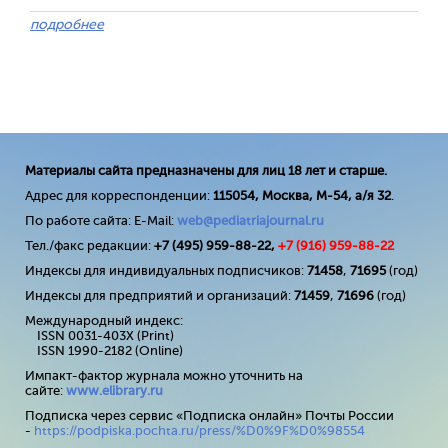
подробнее
Материалы сайта предназначены для лиц 18 лет и старше.
Адрес для корреспонденции:
115054, Москва, М-54, а/я 32
.
По работе сайта: E-Mail:
web@pediatriajournal.ru
Тел./факс редакции:
+7 (495) 959-88-22,
+7 (
916
) 959-88-22
Индексы для индивидуальных подписчиков:
71458
,
71695
(год)
Индексы для предприятий и организаций:
71459
,
71696
(год)
Международный индекс:
ISSN 0031-403X (Print)
ISSN 1990-2182 (Online)
Импакт-фактор журнала можно уточнить на
сайте:
www
.
elibrary
.
ru
Подписка через сервис «Подписка онлайн» Почты России
-
https://podpiska.pochta.ru/press/%D0%9F%D0%98554