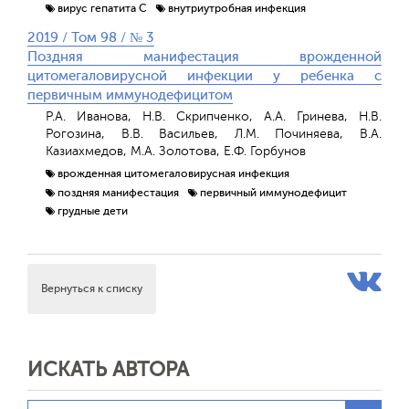
вирус гепатита С
внутриутробная инфекция
2019 / Том 98 / № 3
Поздняя манифестация врожденной
цитомегаловирусной инфекции у ребенка с
первичным иммунодефицитом
Р.А. Иванова, Н.В. Скрипченко, А.А. Гринева, Н.В.
Рогозина, В.В. Васильев, Л.М. Починяева, В.А.
Казиахмедов, М.А. Золотова, Е.Ф. Горбунов
врожденная цитомегаловирусная инфекция
поздняя манифестация
первичный иммунодефицит
грудные дети
Вернуться к списку
ИСКАТЬ АВТОРА