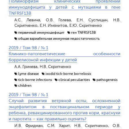
Полиморфизм клинических проявлений
иммунодефицита у детей с мутациями в гене
TNFRSF13B
А.С. Левина, О.В. Голева, Е.Н. Cуспицын, Н.В.
Скрипченко, Е.Н. Имянитов, Е.Ю. Скрипченко
первичный иммунодефицит
ген TNFRSF13B
общая вариабельная иммунная недостаточность
2019 / Том 98 / № 1
Клинико-патогенетические особенности
боррелиозной инфекции у детей
А.А. Гринева, Н.В. Скрипченко
Lyme disease
ixodid tick-borne borreliosis
tick-borne infections
clinical peculiarities
pathogenesis
children
2019 / Том 98 / № 1
Случай развития ветряной оспы, осложненной
энцефалитом в поствакцинальном периоде у
ребенка, ревакцинированного против кори, краснухи
и паротита – как правильно оценить?
И.В. Фридман, С.М. Харит, Н.В. Скрипченко, О.В.