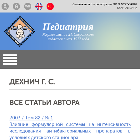
Свидетельство о регистрации ПИ N ФС77-34091
ISSN 1990-2182
Педиатрия
Журнал имени Г.Н. Сперанского
издается с мая 1922 года
ДЕХНИЧ Г. С.
ВСЕ СТАТЬИ АВТОРА
2003 / Том 82 / № 1
Влияние формулярной системы на интенсивность
исследования антибактериальных препаратов в
условиях детского стационара