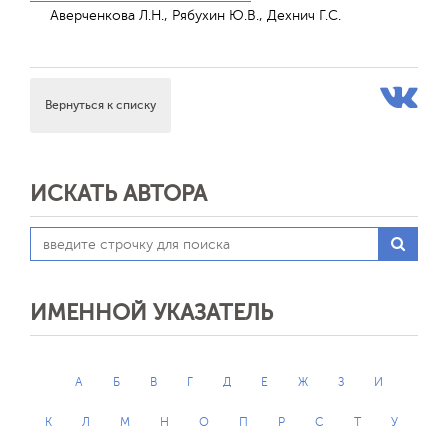
Аверченкова Л.Н., Рябухин Ю.В., Дехнич Г.С.
Вернуться к списку
ИСКАТЬ АВТОРА
ИМЕННОЙ УКАЗАТЕЛЬ
А
Б
В
Г
Д
Е
Ж
З
И
К
Л
М
Н
О
П
Р
С
Т
У