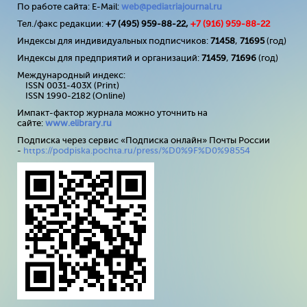
По работе сайта: E-Mail:
web@pediatriajournal.ru
Тел./факс редакции:
+7 (495) 959-88-22,
+7 (
916
) 959-88-22
Индексы для индивидуальных подписчиков:
71458
,
71695
(год)
Индексы для предприятий и организаций:
71459
,
71696
(год)
Международный индекс:
ISSN 0031-403X (Print)
ISSN 1990-2182 (Online)
Импакт-фактор журнала можно уточнить на
сайте:
www
.
elibrary
.
ru
Подписка через сервис «Подписка онлайн» Почты России
-
https://podpiska.pochta.ru/press/%D0%9F%D0%98554