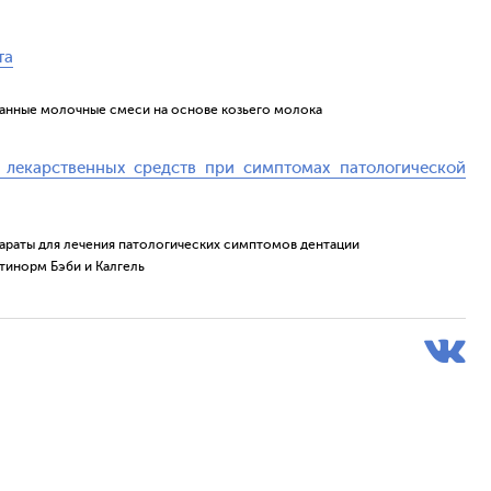
та
анные молочные смеси на основе козьего молока
 лекарственных средств при симптомах патологической
араты для лечения патологических симптомов дентации
тинорм Бэби и Калгель