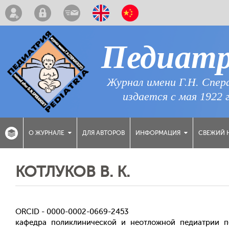
Педиат
Журнал имени Г.Н. Спер
издается с мая 1922 
ДЛЯ АВТОРОВ
СВЕЖИЙ 
О ЖУРНАЛЕ
ИНФОРМАЦИЯ
КОТЛУКОВ В. К.
ORCID - 0000-0002-0669-2453
кафедра поликлинической и неотложной педиатрии п