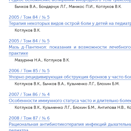
Бычков В.А., Бондарчук Л.Г., Манжос П.И., Котлуков В.К.
2005 / Том 84 / № 5
Терапия некоторых видов острой боли у детей на педиат
Котлуков В.К.
2005 / Том 84 / № 5
Мазь д-Пантенол: показания и возможности лечебного
практике
Мазурина Н.А., Котлуков В.К.
2006 / Том 85 / № 5
Упорно рецидивирующая обструкция бронхов у часто бол
Котлуков В.К., Бычков В.А., Кузьменко Л.Г., Блохин Б.М.
2007 / Том 86 / № 4
Особенности иммунного статуса часто и длительно боле
Котлуков В.К., Кузьменко Л.Г., Блохин Б.М., Антипова Н.В., К
2008 / Том 87 / № 6
Рациональная антибиотикотерапия инфекций дыхательны
педиатра