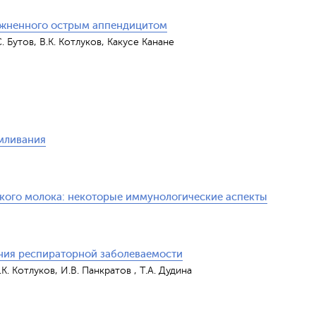
ложненного острым аппендицитом
. Бутов, В.К. Котлуков, Какусе Канане
мливания
кого молока: некоторые иммунологические аспекты
ния респираторной заболеваемости
.К. Котлуков, И.В. Панкратов , Т.А. Дудина
Обрат