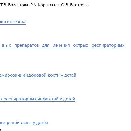
 Т.В. Брилькова, Р.А. Корнюшин, О.В. Быстрова
ли болезнь?
нных препаратов для лечения острых респираторных
рмировании здоровой кости у детей
х респираторных инфекций у детей
ветряной оспы у детей
Отправить
в