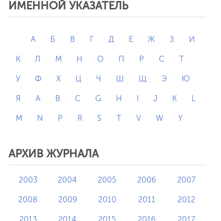
ИМЕННОЙ УКАЗАТЕЛЬ
А
Б
В
Г
Д
Е
Ж
З
И
К
Л
М
Н
О
П
Р
С
Т
У
Ф
Х
Ц
Ч
Ш
Щ
Э
Ю
Я
A
B
C
G
H
I
J
K
L
M
N
P
R
S
T
V
W
Y
АРХИВ ЖУРНАЛА
2003
2004
2005
2006
2007
2008
2009
2010
2011
2012
2013
2014
2015
2016
2017