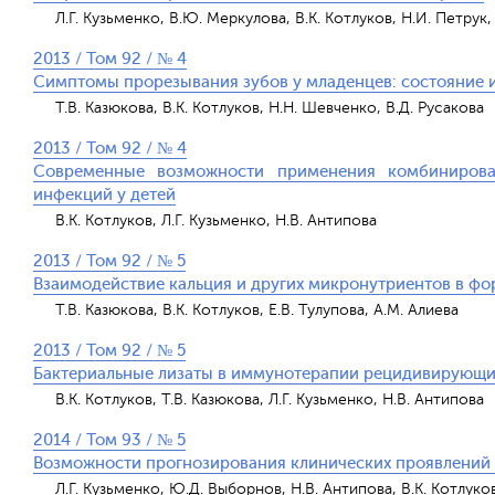
Л.Г. Кузьменко, В.Ю. Меркулова, В.К. Котлуков, Н.И. Петрук,
2013 / Том 92 / № 4
Симптомы прорезывания зубов у младенцев: состояние и
Т.В. Казюкова, В.К. Котлуков, Н.Н. Шевченко, В.Д. Русакова
2013 / Том 92 / № 4
Современные возможности применения комбинирова
инфекций у детей
В.К. Котлуков, Л.Г. Кузьменко, Н.В. Антипова
2013 / Том 92 / № 5
Взаимодействие кальция и других микронутриентов в фо
Т.В. Казюкова, В.К. Котлуков, Е.В. Тулупова, А.М. Алиева
2013 / Том 92 / № 5
Бактериальные лизаты в иммунотерапии рецидивирующи
В.К. Котлуков, Т.В. Казюкова, Л.Г. Кузьменко, Н.В. Антипова
2014 / Том 93 / № 5
Возможности прогнозирования клинических проявлений 
Л.Г. Кузьменко, Ю.Д. Выборнов, Н.В. Антипова, В.К. Котлуко