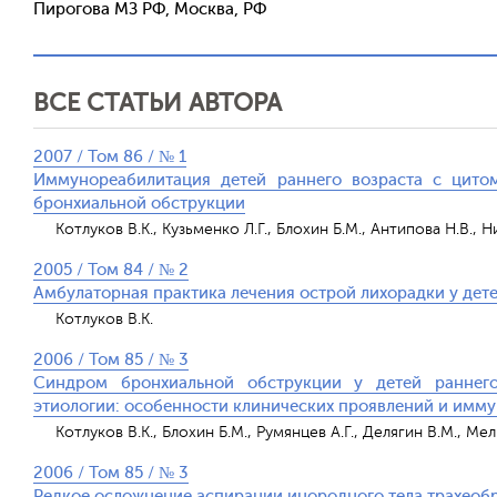
Пирогова МЗ РФ, Москва, РФ
ВСЕ СТАТЬИ АВТОРА
2007 / Том 86 / № 1
Иммунореабилитация детей раннего возраста с цито
бронхиальной обструкции
Котлуков В.К., Кузьменко Л.Г., Блохин Б.М., Антипова Н.В., Н
2005 / Том 84 / № 2
Амбулаторная практика лечения острой лихорадки у дет
Котлуков В.К.
2006 / Том 85 / № 3
Синдром бронхиальной обструкции у детей раннег
этиологии: особенности клинических проявлений и имму
Котлуков В.К., Блохин Б.М., Румянцев А.Г., Делягин В.М., Ме
2006 / Том 85 / № 3
Редкое осложнение аспирании инородного тела трахеобр