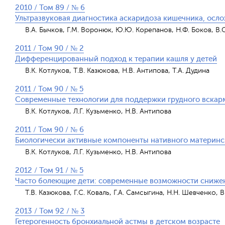
2010 / Том 89 / № 6
Ультразвуковая диагностика аскаридоза кишечника, ос
В.А. Бычков, Г.М. Воронюк, Ю.Ю. Корепанов, Н.Ф. Боков, В.С
2011 / Том 90 / № 2
Дифференцированный подход к терапии кашля у детей
В.К. Котлуков, Т.В. Казюкова, Н.В. Антипова, Т.А. Дудина
2011 / Том 90 / № 5
Современные технологии для поддержки грудного вскар
В.К. Котлуков, Л.Г. Кузьменко, Н.В. Антипова
2011 / Том 90 / № 6
Биологически активные компоненты нативного материнс
В.К. Котлуков, Л.Г. Кузьменко, Н.В. Антипова
2012 / Том 91 / № 5
Часто болеющие дети: современные возможности сниже
Т.В. Казюкова, Г.С. Коваль, Г.А. Самсыгина, Н.Н. Шевченко, В
2013 / Том 92 / № 3
Гетерогенность бронхиальной астмы в детском возрасте