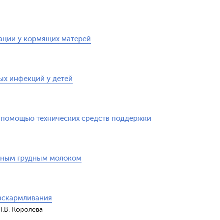
ации у кормящих матерей
ых инфекций у детей
 помощью технических средств поддержки
нным грудным молоком
вскармливания
 Л.В. Королева