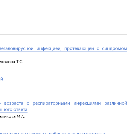
мегаловирусной инфекцией, протекающей с синдромом
иколова Т.С.
ей
о возраста с респираторными инфекциями различной
нного ответа
льникова М.А.
онхиального дерева у ребенка раннего возраста