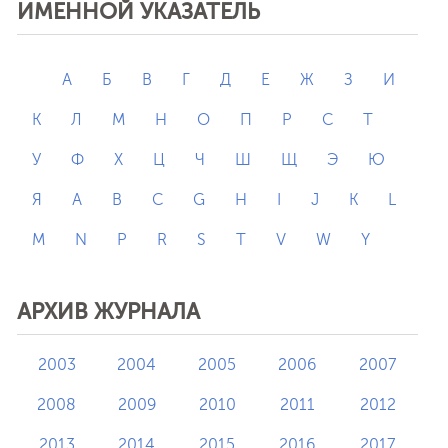
ИМЕННОЙ УКАЗАТЕЛЬ
А
Б
В
Г
Д
Е
Ж
З
И
К
Л
М
Н
О
П
Р
С
Т
У
Ф
Х
Ц
Ч
Ш
Щ
Э
Ю
Я
A
B
C
G
H
I
J
K
L
M
N
P
R
S
T
V
W
Y
АРХИВ ЖУРНАЛА
2003
2004
2005
2006
2007
2008
2009
2010
2011
2012
2013
2014
2015
2016
2017