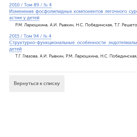
2010 / Том 89 / № 4
Изменения фосфолипидных компонентов легочного сурф
астме у детей
Р.М. Ларюшкина, А.И. Рывкин, Н.С. Побединская, Т.Г. Решето
2015 / Том 94 / № 4
Структурно-функциональные особенности эндотелиаль
детей
Т.Г. Глазова, А.И. Рывкин, Р.М. Ларюшкина, Н.С. Побединская,
Вернуться к списку