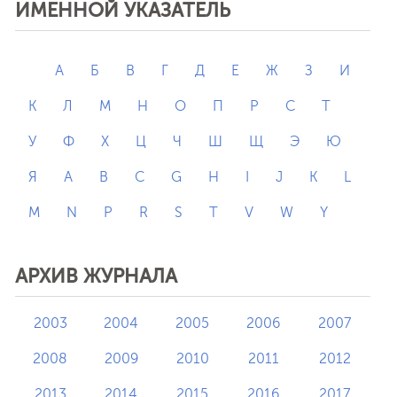
ИМЕННОЙ УКАЗАТЕЛЬ
А
Б
В
Г
Д
Е
Ж
З
И
К
Л
М
Н
О
П
Р
С
Т
У
Ф
Х
Ц
Ч
Ш
Щ
Э
Ю
Я
A
B
C
G
H
I
J
K
L
M
N
P
R
S
T
V
W
Y
АРХИВ ЖУРНАЛА
2003
2004
2005
2006
2007
2008
2009
2010
2011
2012
2013
2014
2015
2016
2017