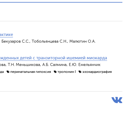
актике
, Бекузаров С.С., Тобольянцева С.Н., Малютин О.А.
ожденных детей с транзиторной ишемией миокарда
ова, Т.Н. Меньшикова, А.Б. Салмина, Е.Ю. Емельянчик
да
перинатальная гипоксия
тропонин I
эхокардиография