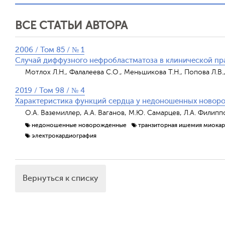
ВСЕ СТАТЬИ АВТОРА
2006 / Том 85 / № 1
Случай диффузного нефробластматоза в клинической пр
Мотлох Л.Н., Фалалеева С.О., Меньшикова Т.Н., Попова Л.В.
2019 / Том 98 / № 4
Характеристика функций сердца у недоношенных новор
О.А. Ваземиллер, А.А. Ваганов, М.Ю. Самарцев, Л.А. Филипп
недоношенные новорожденные
транзиторная ишемия миокар
электрокардиография
Вернуться к списку