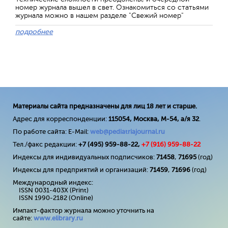
номер журнала вышел в свет. Ознакомиться со статьями
журнала можно в нашем разделе "Свежий номер"
подробнее
Материалы сайта предназначены для лиц 18 лет и старше.
Адрес для корреспонденции:
115054, Москва, М-54, а/я 32
.
По работе сайта: E-Mail:
web@pediatriajournal.ru
Тел./факс редакции:
+7 (495) 959-88-22,
+7 (
916
) 959-88-22
Индексы для индивидуальных подписчиков:
71458
,
71695
(год)
Индексы для предприятий и организаций:
71459
,
71696
(год)
Международный индекс:
ISSN 0031-403X (Print)
ISSN 1990-2182 (Online)
Импакт-фактор журнала можно уточнить на
сайте:
www
.
elibrary
.
ru