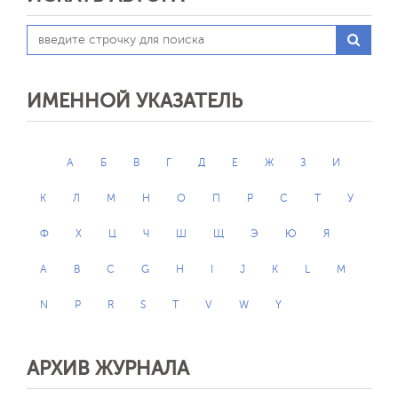
ИМЕННОЙ УКАЗАТЕЛЬ
А
Б
В
Г
Д
Е
Ж
З
И
К
Л
М
Н
О
П
Р
С
Т
У
Ф
Х
Ц
Ч
Ш
Щ
Э
Ю
Я
A
B
C
G
H
I
J
K
L
M
N
P
R
S
T
V
W
Y
АРХИВ ЖУРНАЛА