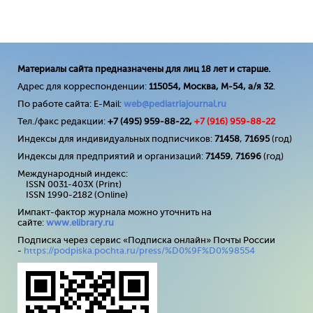
Материалы сайта предназначены для лиц 18 лет и старше.
Адрес для корреспонденции:
115054, Москва, М-54, а/я 32
.
По работе сайта: E-Mail:
web@pediatriajournal.ru
Тел./факс редакции:
+7 (495) 959-88-22,
+7 (
916
) 959-88-22
Индексы для индивидуальных подписчиков:
71458
,
71695
(год)
Индексы для предприятий и организаций:
71459
,
71696
(год)
Международный индекс:
ISSN 0031-403X (Print)
ISSN 1990-2182 (Online)
Импакт-фактор журнала можно уточнить на
сайте:
www
.
elibrary
.
ru
Подписка через сервис «Подписка онлайн» Почты России
-
https://podpiska.pochta.ru/press/%D0%9F%D0%98554