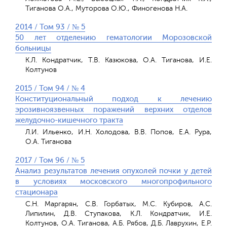
Тиганова О.А., Муторова О.Ю., Финогенова Н.А.
2014 / Том 93 / № 5
50 лет отделению гематологии Морозовской
больницы
К.Л. Кондратчик, Т.В. Казюкова, О.А. Тиганова, И.Е.
Колтунов
2015 / Том 94 / № 4
Конституциональный подход к лечению
эрозивноязвенных поражений верхних отделов
желудочно-кишечного тракта
Л.И. Ильенко, И.Н. Холодова, В.В. Попов, Е.А. Рура,
О.А. Тиганова
2017 / Том 96 / № 5
Анализ результатов лечения опухолей почки у детей
в условиях московского многопрофильного
стационара
С.Н. Маргарян, С.В. Горбатых, М.С. Кубиров, А.С.
Липилин, Д.В. Ступакова, К.Л. Кондратчик, И.Е.
Колтунов, О.А. Тиганова, А.Б. Рябов, Д.Б. Лаврухин, Е.Р.