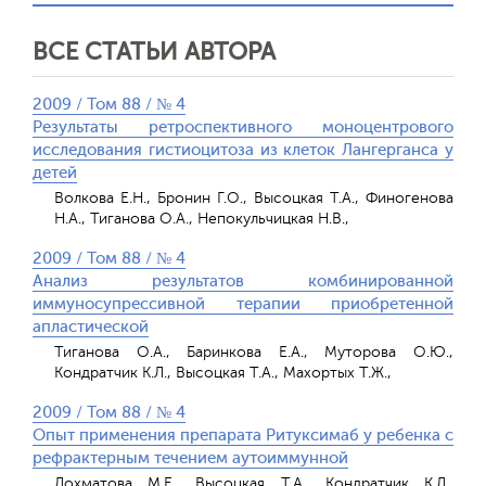
ВСЕ СТАТЬИ АВТОРА
2009 / Том 88 / № 4
Результаты ретроспективного моноцентрового
исследования гистиоцитоза из клеток Лангерганса у
детей
Волкова Е.Н., Бронин Г.О., Высоцкая Т.А., Финогенова
Н.А., Тиганова О.А., Непокульчицкая Н.В.,
2009 / Том 88 / № 4
Анализ результатов комбинированной
иммуносупрессивной терапии приобретенной
апластической
Тиганова О.А., Баринкова Е.А., Муторова О.Ю.,
Кондратчик К.Л., Высоцкая Т.А., Махортых Т.Ж.,
2009 / Том 88 / № 4
Опыт применения препарата Ритуксимаб у ребенка с
рефрактерным течением аутоиммунной
Лохматова М.Е., Высоцкая Т.А., Кондратчик К.Л.,