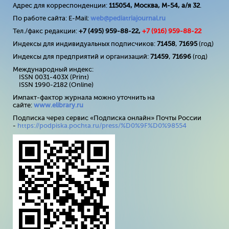
Адрес для корреспонденции:
115054, Москва, М-54, а/я 32
.
По работе сайта: E-Mail:
web@pediatriajournal.ru
Тел./факс редакции:
+7 (495) 959-88-22,
+7 (
916
) 959-88-22
Индексы для индивидуальных подписчиков:
71458
,
71695
(год)
Индексы для предприятий и организаций:
71459
,
71696
(год)
Международный индекс:
ISSN 0031-403X (Print)
ISSN 1990-2182 (Online)
Импакт-фактор журнала можно уточнить на
сайте:
www
.
elibrary
.
ru
Подписка через сервис «Подписка онлайн» Почты России
-
https://podpiska.pochta.ru/press/%D0%9F%D0%98554