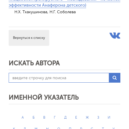
эффективности Анаферона детского)
Н.Х. Тхакушинова, Н.Г. Соболева
Вернуться к списку
ИСКАТЬ АВТОРА
ИМЕННОЙ УКАЗАТЕЛЬ
А
Б
В
Г
Д
Е
Ж
З
И