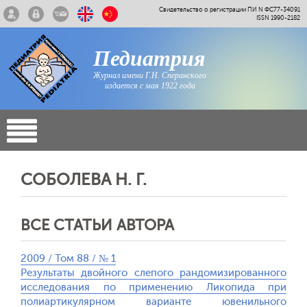
Свидетельство о регистрации ПИ N ФС77-34091
ISSN 1990-2182
Педиатрия
Журнал имени Г.Н. Сперанского
издается с мая 1922 года
СОБОЛЕВА Н. Г.
ВСЕ СТАТЬИ АВТОРА
2009 / Том 88 / № 1
Результаты двойного слепого рандомизированного
исследования по применению Ликопида при
полиартикулярном варианте ювенильного