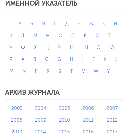
ИМЕННОЙ УКАЗАТЕЛЬ
А
Б
В
Г
Д
Е
Ж
З
И
К
Л
М
Н
О
П
Р
С
Т
У
Ф
Х
Ц
Ч
Ш
Щ
Э
Ю
Я
A
B
C
G
H
I
J
K
L
M
N
P
R
S
T
V
W
Y
АРХИВ ЖУРНАЛА
2003
2004
2005
2006
2007
2008
2009
2010
2011
2012
2013
2014
2015
2016
2017