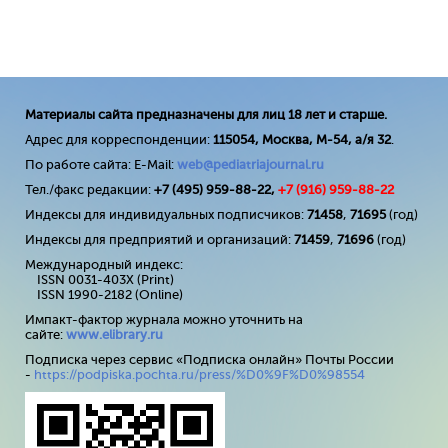
Материалы сайта предназначены для лиц 18 лет и старше.
Адрес для корреспонденции:
115054, Москва, М-54, а/я 32
.
По работе сайта: E-Mail:
web@pediatriajournal.ru
Тел./факс редакции:
+7 (495) 959-88-22,
+7 (
916
) 959-88-22
Индексы для индивидуальных подписчиков:
71458
,
71695
(год)
Индексы для предприятий и организаций:
71459
,
71696
(год)
Международный индекс:
ISSN 0031-403X (Print)
ISSN 1990-2182 (Online)
Импакт-фактор журнала можно уточнить на
сайте:
www
.
elibrary
.
ru
Подписка через сервис «Подписка онлайн» Почты России
-
https://podpiska.pochta.ru/press/%D0%9F%D0%98554