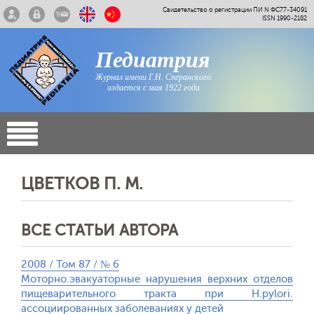
Свидетельство о регистрации ПИ N ФС77-34091
ISSN 1990-2182
Педиатрия
Журнал имени Г.Н. Сперанского
издается с мая 1922 года
ЦВЕТКОВ П. М.
ВСЕ СТАТЬИ АВТОРА
2008 / Том 87 / № 6
Моторно.эвакуаторные нарушения верхних отделов
пищеварительного тракта при H.рylori.
ассоциированных заболеваниях у детей