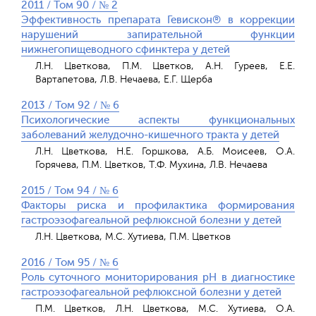
2011 / Том 90 / № 2
Эффективность препарата Гевискон® в коррекции
нарушений запирательной функции
нижнегопищеводного сфинктера у детей
Л.Н. Цветкова, П.М. Цветков, А.Н. Гуреев, Е.Е.
Вартапетова, Л.В. Нечаева, Е.Г. Щерба
2013 / Том 92 / № 6
Психологические аспекты функциональных
заболеваний желудочно-кишечного тракта у детей
Л.Н. Цветкова, Н.Е. Горшкова, А.Б. Моисеев, О.А.
Горячева, П.М. Цветков, Т.Ф. Мухина, Л.В. Нечаева
2015 / Том 94 / № 6
Факторы риска и профилактика формирования
гастроэзофагеальной рефлюксной болезни у детей
Л.Н. Цветкова, М.С. Хутиева, П.М. Цветков
2016 / Том 95 / № 6
Роль суточного мониторирования рН в диагностике
гастроэзофагеальной рефлюксной болезни у детей
П.М. Цветков, Л.Н. Цветкова, М.С. Хутиева, О.А.