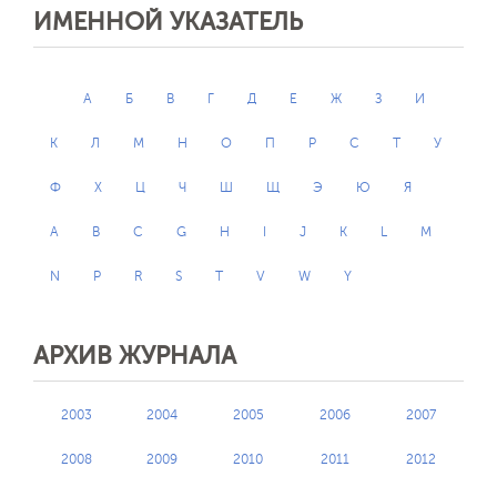
ИМЕННОЙ УКАЗАТЕЛЬ
А
Б
В
Г
Д
Е
Ж
З
И
К
Л
М
Н
О
П
Р
С
Т
У
Ф
Х
Ц
Ч
Ш
Щ
Э
Ю
Я
A
B
C
G
H
I
J
K
L
M
N
P
R
S
T
V
W
Y
АРХИВ ЖУРНАЛА
2003
2004
2005
2006
2007
2008
2009
2010
2011
2012