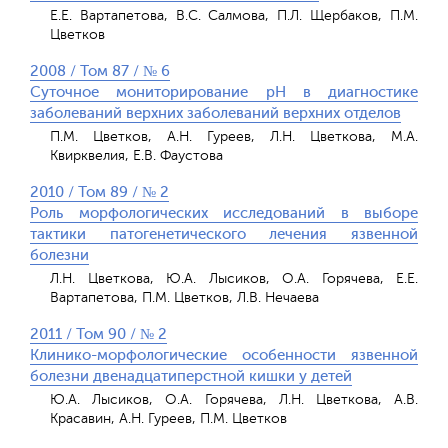
Е.Е. Вартапетова, В.С. Салмова, П.Л. Щербаков, П.М.
Цветков
2008 / Том 87 / № 6
Суточное мониторирование рН в диагностике
заболеваний верхних заболеваний верхних отделов
П.М. Цветков, А.Н. Гуреев, Л.Н. Цветкова, М.А.
Квирквелия, Е.В. Фаустова
2010 / Том 89 / № 2
Роль морфологических исследований в выборе
тактики патогенетического лечения язвенной
болезни
Л.Н. Цветкова, Ю.А. Лысиков, О.А. Горячева, Е.Е.
Вартапетова, П.М. Цветков, Л.В. Нечаева
2011 / Том 90 / № 2
Клинико-морфологические особенности язвенной
болезни двенадцатиперстной кишки у детей
Ю.А. Лысиков, О.А. Горячева, Л.Н. Цветкова, А.В.
Красавин, А.Н. Гуреев, П.М. Цветков