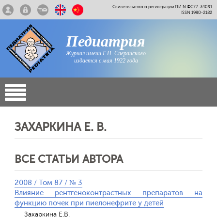
Свидетельство о регистрации ПИ N ФС77-34091
ISSN 1990-2182
Педиатрия
Журнал имени Г.Н. Сперанского
издается с мая 1922 года
ЗАХАРКИНА Е. В.
ВСЕ СТАТЬИ АВТОРА
2008 / Том 87 / № 3
Влияние рентгеноконтрастных препаратов на
функцию почек при пиелонефрите у детей
Захаркина Е.В.