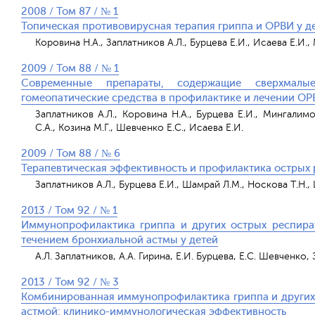
2008 / Том 87 / № 1
Топическая противовирусная терапия гриппа и ОРВИ у д
Коровина Н.А., Заплатников А.Л., Бурцева Е.И., Исаева Е.И.,
2009 / Том 88 / № 1
Современные препараты, содержащие сверхмалы
гомеопатические средства в профилактике и лечении ОРВ
Заплатников А.Л., Коровина Н.А., Бурцева Е.И., Мингалимо
С.А., Козина М.Г., Шевченко Е.С., Исаева Е.И.
2009 / Том 88 / № 6
Терапевтическая эффективность и профилактика острых
Заплатников А.Л., Бурцева Е.И., Шамрай Л.М., Носкова Т.Н.
2013 / Том 92 / № 1
Иммунопрофилактика гриппа и других острых респира
течением бронхиальной астмы у детей
А.Л. Заплатников, А.А. Гирина, Е.И. Бурцева, Е.С. Шевченко,
2013 / Том 92 / № 3
Комбинированная иммунопрофилактика гриппа и других 
астмой: клинико-иммунологическая эффективность