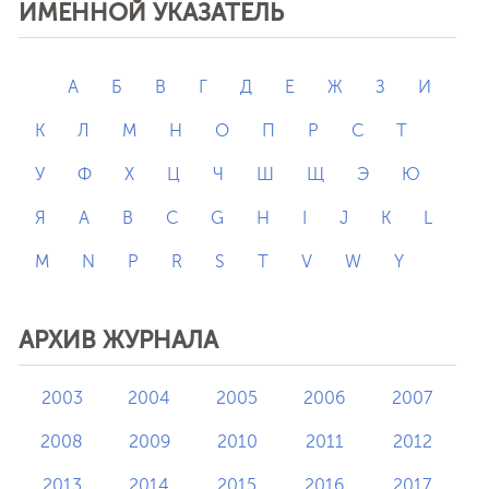
ИМЕННОЙ УКАЗАТЕЛЬ
А
Б
В
Г
Д
Е
Ж
З
И
К
Л
М
Н
О
П
Р
С
Т
У
Ф
Х
Ц
Ч
Ш
Щ
Э
Ю
Я
A
B
C
G
H
I
J
K
L
M
N
P
R
S
T
V
W
Y
АРХИВ ЖУРНАЛА
2003
2004
2005
2006
2007
2008
2009
2010
2011
2012
2013
2014
2015
2016
2017