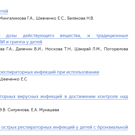
етей
 Мингалимова Г.А., Шевченко Е.С., Белякова Н.В.
е дозы действующего вещества, и традиционные
И и гриппа у детей
ва Г.А., Далечин В.И., Носкова Т.Н., Шамрай Л.М., Погорелова
 респираторных инфекций при использовании
, Шевченко Е.С
торных вирусных инфекций в достижении контроля над
 Э.В. Силуянова, Е.А. Мукашева
острых респираторных инфекций у детей с бронхиальной