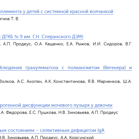
племента у детей с системной красной волчанкой
гина Т. В.
 ДГКБ № 9 им. Г.Н. Сперанского ДЗМ)
, А.П. Продеус, О.А. Кащенко, Е.А. Рыжов, И.И. Сидоров, В.Г.
блюдения гранулематоза с полиангиитом (Вегенера) и
олков, А.С. Акопян, А.К. Константинова, Я.В. Марченков, Ш.А.
рогенной дисфункции мочевого пузыря у девочек
 Л.А. Федорова, Е.С. Пушкова, Н.В. Зиновьева, А.П. Продеус
ным состоянием – селективным дефицитом IgA
Н.В. Зиновьева, А.П. Продеус, А.А. Корсунский