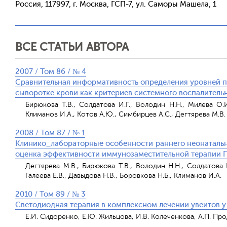
Россия, 117997, г. Москва, ГСП-7, ул. Саморы Машела, 1
ВСЕ СТАТЬИ АВТОРА
2007 / Том 86 / № 4
Сравнительная информативность определения уровней пр
сыворотке крови как критериев системного воспалитель
Бирюкова Т.В., Солдатова И.Г., Володин Н.Н., Милева О.И.
Климанов И.А., Котов А.Ю., Симбирцев А.С., Дегтярева М.В.
2008 / Том 87 / № 1
Клинико_лабораторные особенности раннего неонатально
оценка эффективности иммунозаместительной терапии 
Дегтярева М.В., Бирюкова Т.В., Володин Н.Н., Солдатова 
Галеева Е.В., Давыдова Н.В., Боровкова Н.Б., Климанов И.А.
2010 / Том 89 / № 3
Светодиодная терапия в комплексном лечении увеитов у
Е.И. Сидоренко, Е.Ю. Жильцова, И.В. Колеченкова, А.П. Про