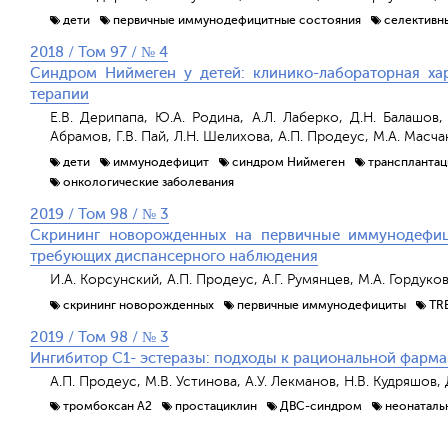
дети
первичные иммунодефицитные состояния
селективн
2018 / Том 97 / № 4
Синдром Ниймеген у детей: клинико-лабораторная ха
терапии
Е.В. Дерипапа, Ю.А. Родина, А.Л. Лаберко, Д.Н. Балашов, 
Абрамов, Г.В. Пай, Л.Н. Шелихова, А.П. Продеус, М.А. Масч
дети
иммунодефицит
синдром Ниймеген
трансплантац
онкологические заболевания
2019 / Том 98 / № 3
Скрининг новорожденных на первичные иммунодефици
требующих диспансерного наблюдения
И.А. Корсунский, А.П. Продеус, А.Г. Румянцев, М.А. Гордуко
скрининг новорожденных
первичные иммунодефициты
TR
2019 / Том 98 / № 3
Ингибитор С1- эстеразы: подходы к рациональной фарма
А.П. Продеус, М.В. Устинова, А.У. Лекманов, Н.В. Кудряшов, 
тромбоксан А2
простациклин
ДВС-синдром
неонаталь