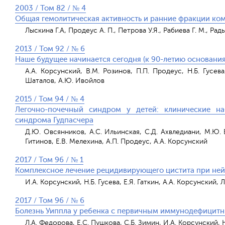
2003 / Том 82 / № 4
Общая гемолитическая активность и ранние фракции ком
Лыскина Г.А, Продеус А. П., Петрова У.Я., Рабиева Г. М., Рады
2013 / Том 92 / № 6
Наше будущее начинается сегодня (к 90-летию основания
А.А. Корсунский, В.М. Розинов, П.П. Продеус, Н.Б. Гусева
Шаталов, А.Ю. Ивойлов
2015 / Том 94 / № 4
Легочно-почечный синдром у детей: клинические на
синдрома Гудпасчера
Д.Ю. Овсянников, А.С. Ильинская, С.Д. Ахвледиани, М.Ю. В
Гитинов, Е.В. Мелехина, А.П. Продеус, А.А. Корсунский
2017 / Том 96 / № 1
Комплексное лечение рецидивирующего цистита при ней
И.А. Корсунский, Н.Б. Гусева, Е.Я. Гаткин, А.А. Корсунский,
2017 / Том 96 / № 6
Болезнь Уиппла у ребенка с первичным иммунодефицит
Л.А. Федорова, Е.С. Пушкова, С.Б. Зимин, И.А. Корсунский, 