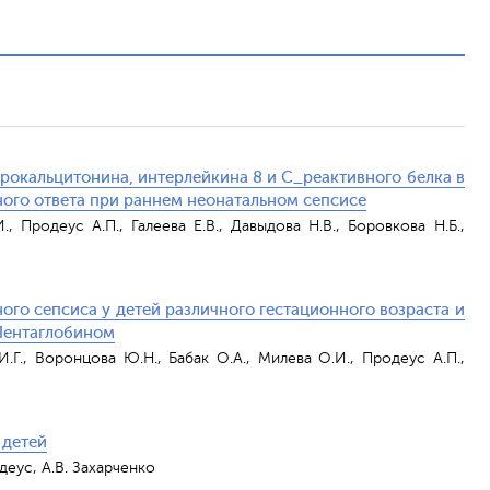
окальцитонина, интерлейкина 8 и С_реактивного белка в
ного ответа при раннем неонатальном сепсисе
, Продеус А.П., Галеева Е.В., Давыдова Н.В., Боровкова Н.Б.,
го сепсиса у детей различного гестационного возраста и
Пентаглобином
И.Г., Воронцова Ю.Н., Бабак О.А., Милева О.И., Продеус А.П.,
 детей
деус, А.В. Захарченко