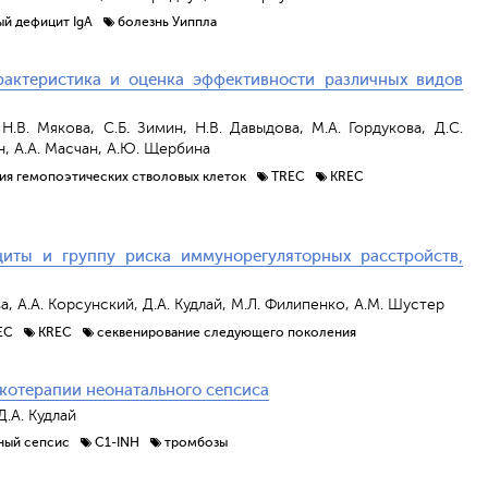
ый дефицит IgA
болезнь Уиппла
рактеристика и оценка эффективности различных видов
Н.В. Мякова, С.Б. Зимин, Н.В. Давыдова, М.А. Гордукова, Д.С.
ан, А.А. Масчан, А.Ю. Щербина
ия гемопоэтических стволовых клеток
TREC
KREC
ты и группу риска иммунорегуляторных расстройств,
ва, А.А. Корсунский, Д.А. Кудлай, М.Л. Филипенко, А.М. Шустер
EC
KREC
секвенирование следующего поколения
котерапии неонатального сепсиса
Д.А. Кудлай
ный сепсис
C1-INH
тромбозы