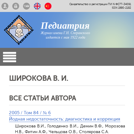
Свидетельство о регистрации ПИ N ФС77-34091
ISSN 1990-2182
Педиатрия
Журнал имени Г.Н. Сперанского
издается с мая 1922 года
ШИРОКОВА В. И.
ВСЕ СТАТЬИ АВТОРА
2005 / Том 84 / № 6
Йодная недостаточность: диагностика и коррекция
Широкова В.И., Голоденко В.И., Демин В.Ф., Морозова
Н.В., Фитин А.Ф., Чельцова О.В., Столярова С.А.