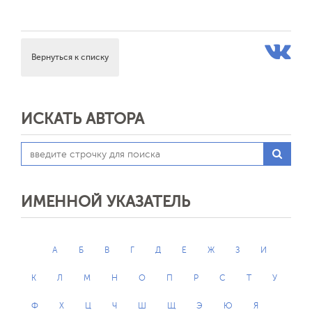
Вернуться к списку
ИСКАТЬ АВТОРА
ИМЕННОЙ УКАЗАТЕЛЬ
А
Б
В
Г
Д
Е
Ж
З
И
К
Л
М
Н
О
П
Р
С
Т
У
Ф
Х
Ц
Ч
Ш
Щ
Э
Ю
Я