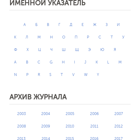
ИМЕННОЙ УКАЗАТЕЛЬ
А
Б
В
Г
Д
Е
Ж
З
И
К
Л
М
Н
О
П
Р
С
Т
У
Ф
Х
Ц
Ч
Ш
Щ
Э
Ю
Я
A
B
C
G
H
I
J
K
L
M
N
P
R
S
T
V
W
Y
АРХИВ ЖУРНАЛА
2003
2004
2005
2006
2007
2008
2009
2010
2011
2012
2013
2014
2015
2016
2017