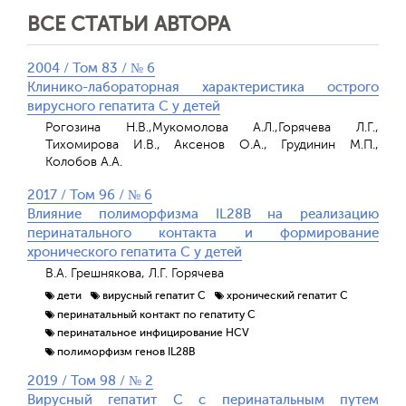
ВСЕ СТАТЬИ АВТОРА
2004 / Том 83 / № 6
Клинико-лабораторная характеристика острого
вирусного гепатита С у детей
Рогозина Н.В.,Мукомолова А.Л.,Горячева Л.Г.,
Тихомирова И.В., Аксенов О.А., Грудинин М.П.,
Колобов А.А.
2017 / Том 96 / № 6
Влияние полиморфизма IL28B на реализацию
перинатального контакта и формирование
хронического гепатита С у детей
В.А. Грешнякова, Л.Г. Горячева
дети
вирусный гепатит С
хронический гепатит С
перинатальный контакт по гепатиту С
перинатальное инфицирование HCV
полиморфизм генов IL28B
2019 / Том 98 / № 2
Вирусный гепатит С с перинатальным путем