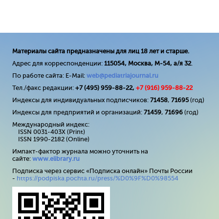
Материалы сайта предназначены для лиц 18 лет и старше.
Адрес для корреспонденции:
115054, Москва, М-54, а/я 32
.
По работе сайта: E-Mail:
web@pediatriajournal.ru
Тел./факс редакции:
+7 (495) 959-88-22,
+7 (
916
) 959-88-22
Индексы для индивидуальных подписчиков:
71458
,
71695
(год)
Индексы для предприятий и организаций:
71459
,
71696
(год)
Международный индекс:
ISSN 0031-403X (Print)
ISSN 1990-2182 (Online)
Импакт-фактор журнала можно уточнить на
сайте:
www
.
elibrary
.
ru
Подписка через сервис «Подписка онлайн» Почты России
-
https://podpiska.pochta.ru/press/%D0%9F%D0%98554