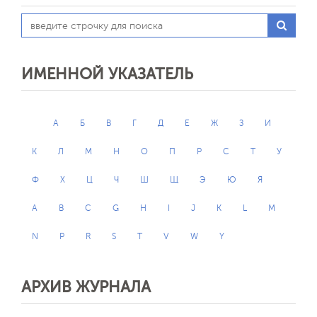
ИМЕННОЙ УКАЗАТЕЛЬ
А
Б
В
Г
Д
Е
Ж
З
И
К
Л
М
Н
О
П
Р
С
Т
У
Ф
Х
Ц
Ч
Ш
Щ
Э
Ю
Я
A
B
C
G
H
I
J
K
L
M
N
P
R
S
T
V
W
Y
АРХИВ ЖУРНАЛА