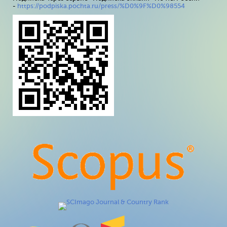
-
https://podpiska.pochta.ru/press/%D0%9F%D0%98554