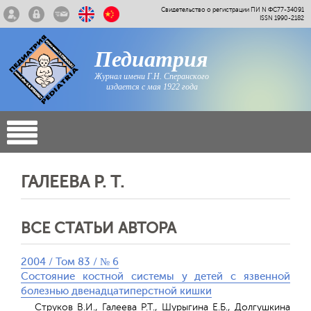
Свидетельство о регистрации ПИ N ФС77-34091
ISSN 1990-2182
Педиатрия
Журнал имени Г.Н. Сперанского
издается с мая 1922 года
ГАЛЕЕВА Р. Т.
ВСЕ СТАТЬИ АВТОРА
2004 / Том 83 / № 6
Состояние костной системы у детей с язвенной
болезнью двенадцатиперстной кишки
Струков В.И., Галеева Р.Т., Шурыгина Е.Б., Долгушкина