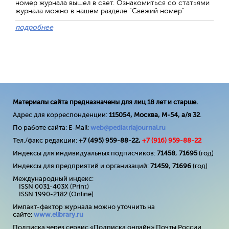
номер журнала вышел в свет. Ознакомиться со статьями
журнала можно в нашем разделе "Свежий номер"
подробнее
Материалы сайта предназначены для лиц 18 лет и старше.
Адрес для корреспонденции:
115054, Москва, М-54, а/я 32
.
По работе сайта: E-Mail:
web@pediatriajournal.ru
Тел./факс редакции:
+7 (495) 959-88-22,
+7 (
916
) 959-88-22
Индексы для индивидуальных подписчиков:
71458
,
71695
(год)
Индексы для предприятий и организаций:
71459
,
71696
(год)
Международный индекс:
ISSN 0031-403X (Print)
ISSN 1990-2182 (Online)
Импакт-фактор журнала можно уточнить на
сайте:
www
.
elibrary
.
ru
Подписка через сервис «Подписка онлайн» Почты России