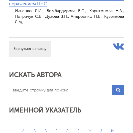
поражением ЦНС
Ильенко Л.И., Бомбардирова Е.П., Харитонова Н.А.,
Петричук С.В., Духова З.Н., Андреенко Н.В., Кузенкова
Л.М.
Вернуться к списку
ИСКАТЬ АВТОРА
ИМЕННОЙ УКАЗАТЕЛЬ
А
Б
В
Г
Д
Е
Ж
З
И