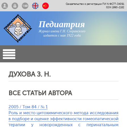
Свидетельство о регистрации ПИ N ФС77-34091
ISSN 1990-2182
Педиатрия
Журнал имени Г.Н. Сперанского
издается с мая 1922 года
ДУХОВА З. Н.
ВСЕ СТАТЬИ АВТОРА
2005 / Том 84 / № 1
Роль и место цитохимического метода исследования
в подборе и оценке эффективности гомеопатической
терапии у новорожденных с перинатальным