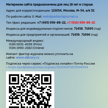
Материалы сайта предназначены для лиц 18 лет и старше.
Адрес для корреспонденции:
115054, Москва, М-54, а/я 32
.
По работе сайта: E-Mail:
web@pediatriajournal.ru
Тел./факс редакции:
+7 (495) 959-88-22,
+7 (
916
) 959-88-22
Индексы для индивидуальных подписчиков:
71458
,
71695
(год)
Индексы для предприятий и организаций:
71459
,
71696
(год)
Международный индекс:
ISSN 0031-403X (Print)
ISSN 1990-2182 (Online)
Импакт-фактор журнала можно уточнить на
сайте:
www
.
elibrary
.
ru
Подписка через сервис «Подписка онлайн» Почты России
-
https://podpiska.pochta.ru/press/%D0%9F%D0%98554