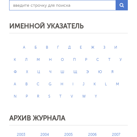
ИМЕННОЙ УКАЗАТЕЛЬ
А
Б
В
Г
Д
Е
Ж
З
И
К
Л
М
Н
О
П
Р
С
Т
У
Ф
Х
Ц
Ч
Ш
Щ
Э
Ю
Я
A
B
C
G
H
I
J
K
L
M
N
P
R
S
T
V
W
Y
АРХИВ ЖУРНАЛА
2003
2004
2005
2006
2007