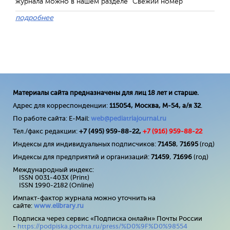
журнала можно в нашем разделе "Свежий номер"
подробнее
Материалы сайта предназначены для лиц 18 лет и старше.
Адрес для корреспонденции:
115054, Москва, М-54, а/я 32
.
По работе сайта: E-Mail:
web@pediatriajournal.ru
Тел./факс редакции:
+7 (495) 959-88-22,
+7 (
916
) 959-88-22
Индексы для индивидуальных подписчиков:
71458
,
71695
(год)
Индексы для предприятий и организаций:
71459
,
71696
(год)
Международный индекс:
ISSN 0031-403X (Print)
ISSN 1990-2182 (Online)
Импакт-фактор журнала можно уточнить на
сайте:
www
.
elibrary
.
ru
Подписка через сервис «Подписка онлайн» Почты России
-
https://podpiska.pochta.ru/press/%D0%9F%D0%98554