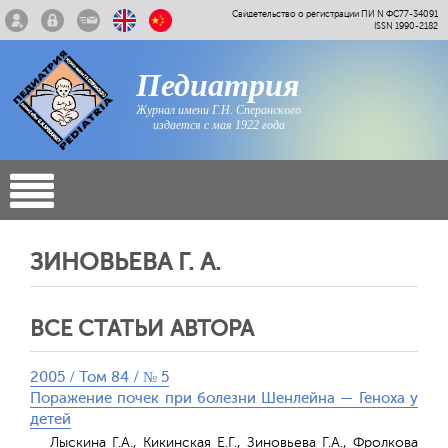
Свидетельство о регистрации ПИ N ФС77-34091
ISSN 1990-2182
Педиатрия
Журнал имени Г.Н. Сперанского
издается с мая 1922 года
ЗИНОВЬЕВА Г. А.
ВСЕ СТАТЬИ АВТОРА
2005 / Том 84 / № 5
Поражение почек при болезни Шенлейна — Геноха у
детей
Лыскина Г.А., Кикинская Е.Г., Зиновьева Г.А., Фролкова