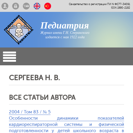
Свидетельство о регистрации ПИ N ФС77-34091
ISSN 1990-2182
Педиатрия
Журнал имени Г.Н. Сперанского
издается с мая 1922 года
СЕРГЕЕВА Н. В.
ВСЕ СТАТЬИ АВТОРА
2004 / Том 83 / № 5
Особенности динамики показателей
кардиореспираторной системы и физической
подготовленности у детей школьного возраста в