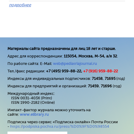
подробнее
Материалы сайта предназначены для лиц 18 лет и старше.
Адрес для корреспонденции:
115054, Москва, М-54, а/я 32
.
По работе сайта: E-Mail:
web@pediatriajournal.ru
Тел./факс редакции:
+7 (495) 959-88-22,
+7 (
916
) 959-88-22
Индексы для индивидуальных подписчиков:
71458
,
71695
(год)
Индексы для предприятий и организаций:
71459
,
71696
(год)
Международный индекс:
ISSN 0031-403X (Print)
ISSN 1990-2182 (Online)
Импакт-фактор журнала можно уточнить на
сайте:
www
.
elibrary
.
ru
Подписка через сервис «Подписка онлайн» Почты России
-
https://podpiska.pochta.ru/press/%D0%9F%D0%98554