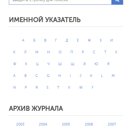
ИМЕННОЙ УКАЗАТЕЛЬ
А
Б
В
Г
Д
Е
Ж
З
И
К
Л
М
Н
О
П
Р
С
Т
У
Ф
Х
Ц
Ч
Ш
Щ
Э
Ю
Я
A
B
C
G
H
I
J
K
L
M
N
P
R
S
T
V
W
Y
АРХИВ ЖУРНАЛА
2003
2004
2005
2006
2007