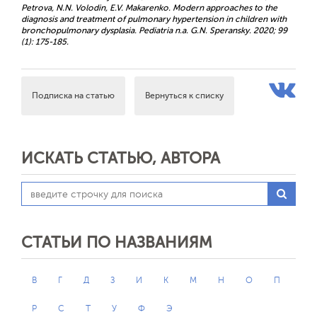
Petrova, N.N. Volodin, E.V. Makarenko. Modern approaches to the
diagnosis and treatment of pulmonary hypertension in children with
bronchopulmonary dysplasia. Pediatria n.a. G.N. Speransky. 2020; 99
(1): 175-185.
Подписка на статью
Вернуться к списку
ИСКАТЬ СТАТЬЮ, АВТОРА
СТАТЬИ ПО НАЗВАНИЯМ
В
Г
Д
З
И
К
М
Н
О
П
Р
С
Т
У
Ф
Э