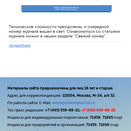
Технические сложности преодолены, и очередной
номер журнала вышел в свет. Ознакомиться со статьями
журнала можно в нашем разделе "Свежий номер"
подробнее
Материалы сайта предназначены для лиц 18 лет и старше.
Адрес для корреспонденции:
115054, Москва, М-54, а/я 32
.
По работе сайта: E-Mail:
web@pediatriajournal.ru
Тел./факс редакции:
+7 (495) 959-88-22,
+7 (
916
) 959-88-22
Индексы для индивидуальных подписчиков:
71458
,
71695
(год)
Индексы для предприятий и организаций:
71459
,
71696
(год)