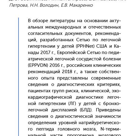
Петрова, Н.Н. Володин, Е.В. Макаренко
В об­зо­ре ли­тера­туры на ос­но­вании ак­ту­
аль­ных меж­ду­народ­ных и оте­чес­твен­ных
сог­ла­ситель­ных до­кумен­тов, ре­комен­да­
ций, раз­ра­ботан­ных Сетью по ле­гоч­ной
ги­пер­тензии у де­тей (PPHNet) США и Ка­
нады 2017 г., Ев­ро­пей­ской Сетью по пе­ди­
ат­ри­чес­кой ле­гоч­ной со­судис­той бо­лез­ни
(EPPVDN) 2016 г., рос­сий­ских кли­ничес­ких
ре­комен­да­ций 2018 г., а так­же собс­твен­
но­го опы­та пред­став­ле­ны сов­ре­мен­ные
све­дения о ди­аг­ности­чес­ких кри­тери­ях,
па­ци­ен­тах групп рис­ка, кли­ничес­кой, эхо­
кар­ди­ог­ра­фичес­кой ди­аг­ности­ке ле­гоч­
ной ги­пер­тензии (ЛГ) у де­тей с брон­хо­
легоч­ной дис­пла­зи­ей (БЛД). При­веде­ны
све­дения о ди­аг­ности­чес­кой зна­чимос­ти
оп­ре­деле­ния уров­ней нат­рий­уре­тичес­ко­
го пеп­ти­да го­лов­но­го моз­га, N-тер­ми­
наль­ной час­ти про­гор­мо­на моз­го­вого