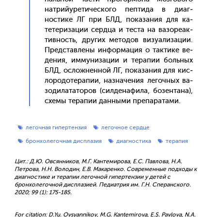
нат­рий­уре­тичес­ко­го пеп­ти­да в ди­аг­
ности­ке ЛГ при БЛД, по­каза­ния для ка­
тете­риза­ции сер­дца и тес­та на ва­зоре­ак­
тивность, дру­гих ме­тодов ви­зу­али­зации.
Пред­став­ле­ны ин­форма­ция о так­ти­ке ве­
дения, им­му­низа­ции и те­рапии боль­ных
БЛД, ос­ложнен­ной ЛГ, по­каза­ния для кис­
ло­родо­тера­пии, наз­на­чения ле­гоч­ных ва­
зоди­лата­торов (сил­де­нафи­ла, бо­зен­та­на),
схе­мы те­рапии дан­ны­ми пре­пара­тами.
легочная гипертензия
легочное сердце
бронхолегочная дисплазия
диагностика
терапия
Цит.: Д.Ю. Овсянников, М.Г. Кантемирова, Е.С. Павлова, Н.А.
Петрова, Н.Н. Володин, Е.В. Макаренко. Современные подходы к
диагностике и терапии легочной гипертензии у детей с
бронхолегочной дисплазией. Педиатрия им. Г.Н. Сперанского.
2020; 99 (1): 175-185.
For citation: D.Yu. Ovsyannikov, M.G. Kantemirova, E.S. Pavlova, N.A.