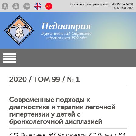
Свидетельство о регистрации ПИ N ФС77-34091
ISSN 1990-2182
Педиатрия
Журнал имени Г.Н. Сперанского
издается с мая 1922 года
2020 / ТОМ 99 / № 1
Современные подходы к
диагностике и терапии легочной
гипертензии у детей с
бронхолегочной дисплазией
Д.Ю. Овсянников, М.Г. Кантемирова, Е.С. Павлова, Н.А.