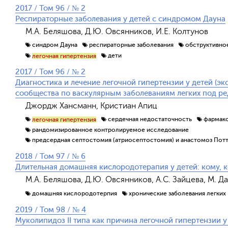
2017 / Том 96 / № 2
Респираторные заболевания у детей с синдромом Дауна
М.А. Беляшова, Д.Ю. Овсянников, И.Е. Колтунов
синдром Дауна
респираторные заболевания
обструктивно
дети
легочная гипертензия
2017 / Том 96 / № 2
Диагностика и лечение легочной гипертензии у детей (э
сообщества по васкулярным заболеваниям легких под ре
Джордж Хансманн, Кристиан Апиц
сердечная недостаточность
фармак
легочная гипертензия
рандомизированное контролируемое исследование
предсердная септостомия (атриосептостомия) и анастомоз Потт
2018 / Том 97 / № 6
Длительная домашняя кислородотерапия у детей: кому, ко
М.А. Беляшова, Д.Ю. Овсянников, А.С. Зайцева, М. Да
домашняя кислородотерпия
хронические заболевания легких
2019 / Том 98 / № 4
Муколипидоз II типа как причина легочной гипертензии у