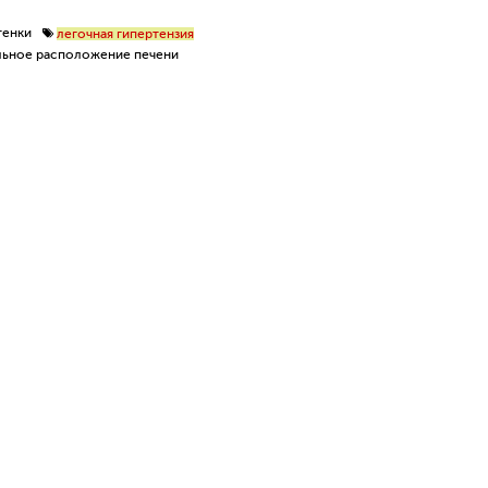
тенки
легочная гипертензия
льное расположение печени