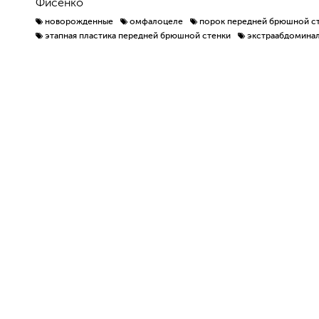
Фисенко
новорожденные
омфалоцеле
порок передней брюшной с
этапная пластика передней брюшной стенки
экстраабдомина