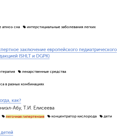
е апноэ сна
интерстициальные заболевания легких
кспертное заключение европейского педиатрического
дакцией ISHLT и DGPK)
отерапия
лекарственные средства
са в разных комбинациях
гда, как?
ниэл-Абу, Т.И. Елисеева
концентратор кислорода
дети
легочная гипертензия
 детей