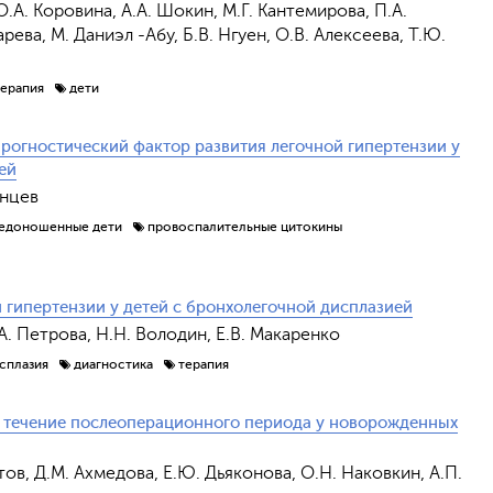
.А. Коровина, А.А. Шокин, М.Г. Кантемирова, П.А.
ва, М. Даниэл -Абу, Б.В. Нгуен, О.В. Алексеева, Т.Ю.
терапия
дети
рогностический фактор развития легочной гипертензии у
ей
янцев
едоношенные дети
провоспалительные цитокины
 гипертензии у детей с бронхолегочной дисплазией
А. Петрова, Н.Н. Володин, Е.В. Макаренко
сплазия
диагностика
терапия
 течение послеоперационного периода у новорожденных
итов, Д.М. Ахмедова, Е.Ю. Дьяконова, О.Н. Наковкин, А.П.