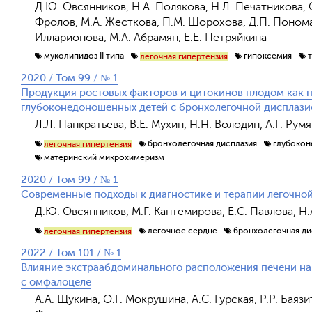
Д.Ю. Овсянников, Н.А. Полякова, Н.Л. Печатникова, О
Фролов, М.А. Жесткова, П.М. Шорохова, Д.П. Пономаре
Илларионова, М.А. Абрамян, Е.Е. Петряйкина
муколипидоз II типа
гипоксемия
легочная гипертензия
2020 / Том 99 / № 1
Продукция ростовых факторов и цитокинов плодом как п
глубоконедоношенных детей с бронхолегочной дисплази
Л.Л. Панкратьева, В.Е. Мухин, Н.Н. Володин, А.Г. Рум
бронхолегочная дисплазия
глубокон
легочная гипертензия
материнский микрохимеризм
2020 / Том 99 / № 1
Современные подходы к диагностике и терапии легочной
Д.Ю. Овсянников, М.Г. Кантемирова, Е.С. Павлова, Н.
легочное сердце
бронхолегочная ди
легочная гипертензия
2022 / Том 101 / № 1
Влияние экстраабдоминального расположения печени на
с омфалоцеле
А.А. Щукина, О.Г. Мокрушина, А.С. Гурская, Р.Р. Баяз