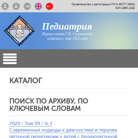
Свидетельство о регистрации ПИ N ФС77-34091
ISSN 1990-2182
Педиатрия
Журнал имени Г.Н. Сперанского
издается с мая 1922 года
КАТАЛОГ
ПОИСК ПО АРХИВУ, ПО
КЛЮЧЕВЫМ СЛОВАМ
2020 / Том 99 / № 1
Современные подходы к диагностике и терапии
легочной гипертензии у детей с бронхолегочной