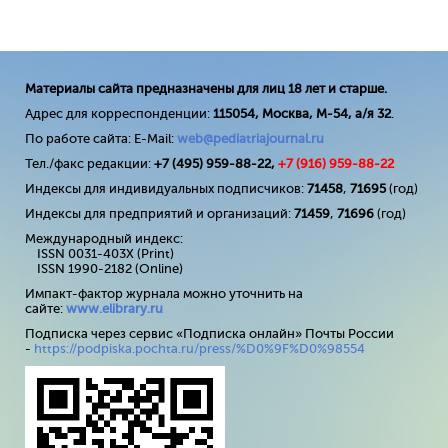
Материалы сайта предназначены для лиц 18 лет и старше.
Адрес для корреспонденции:
115054, Москва, М-54, а/я 32
.
По работе сайта: E-Mail:
web@pediatriajournal.ru
Тел./факс редакции:
+7 (495) 959-88-22,
+7 (
916
) 959-88-22
Индексы для индивидуальных подписчиков:
71458
,
71695
(год)
Индексы для предприятий и организаций:
71459
,
71696
(год)
Международный индекс:
ISSN 0031-403X (Print)
ISSN 1990-2182 (Online)
Импакт-фактор журнала можно уточнить на
сайте:
www
.
elibrary
.
ru
Подписка через сервис «Подписка онлайн» Почты России
-
https://podpiska.pochta.ru/press/%D0%9F%D0%98554