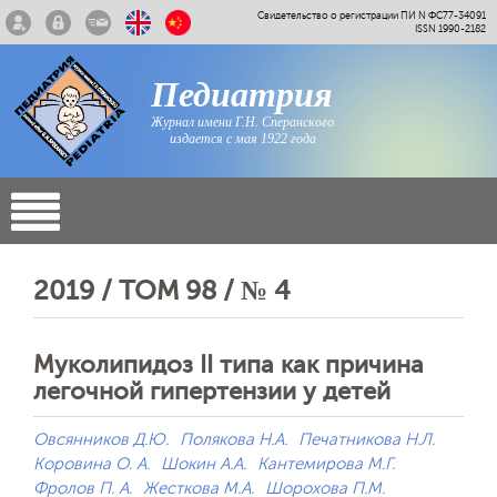
Свидетельство о регистрации ПИ N ФС77-34091
ISSN 1990-2182
Педиатрия
Журнал имени Г.Н. Сперанского
издается с мая 1922 года
2019 / ТОМ 98 / № 4
Муколипидоз II типа как причина
легочной гипертензии у детей
Овсянников Д.Ю.
Полякова Н.А.
Печатникова Н.Л.
Коровина О. А.
Шокин А.А.
Кантемирова М.Г.
Фролов П. А.
Жесткова М.А.
Шорохова П.М.