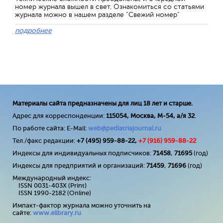
номер журнала вышел в свет. Ознакомиться со статьями
журнала можно в нашем разделе "Свежий номер"
подробнее
Материалы сайта предназначены для лиц 18 лет и старше.
Адрес для корреспонденции:
115054, Москва, М-54, а/я 32
.
По работе сайта: E-Mail:
web@pediatriajournal.ru
Тел./факс редакции:
+7 (495) 959-88-22,
+7 (
916
) 959-88-22
Индексы для индивидуальных подписчиков:
71458
,
71695
(год)
Индексы для предприятий и организаций:
71459
,
71696
(год)
Международный индекс:
ISSN 0031-403X (Print)
ISSN 1990-2182 (Online)
Импакт-фактор журнала можно уточнить на
сайте:
www
.
elibrary
.
ru