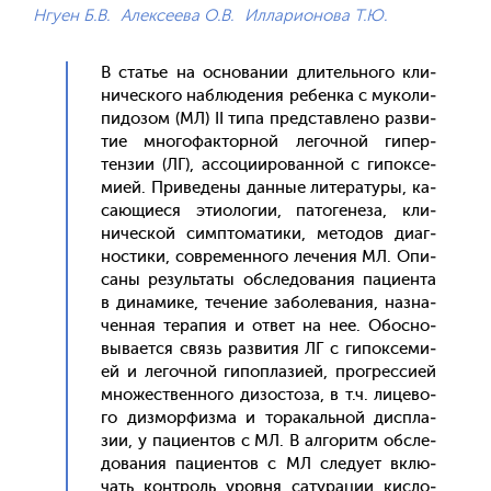
Нгуен Б.В.
Алексеева О.В.
Илларионова Т.Ю.
В статье на ос­но­вании дли­тель­но­го кли­
ничес­ко­го наб­лю­дения ре­бен­ка с му­коли­
пидо­зом (МЛ) II ти­па пред­став­ле­но раз­ви­
тие мно­гофак­торной ле­гоч­ной ги­пер­
тензии (ЛГ), ас­со­ци­иро­ван­ной с ги­пок­се­
ми­ей. При­веде­ны дан­ные ли­тера­туры, ка­
са­ющи­еся эти­оло­гии, па­тоге­неза, кли­
ничес­кой сим­пто­мати­ки, ме­тодов ди­аг­
ности­ки, сов­ре­мен­но­го ле­чения МЛ. Опи­
саны ре­зуль­та­ты об­сле­дова­ния па­ци­ен­та
в ди­нами­ке, те­чение за­боле­вания, наз­на­
чен­ная те­рапия и от­вет на нее. Обос­но­
выва­ет­ся связь раз­ви­тия ЛГ с ги­пок­се­ми­
ей и ле­гоч­ной ги­поп­ла­зи­ей, прог­ресси­ей
мно­жес­твен­но­го ди­зос­то­за, в т.ч. ли­цево­
го диз­морфиз­ма и то­ракаль­ной дис­пла­
зии, у па­ци­ен­тов с МЛ. В ал­го­ритм об­сле­
дова­ния па­ци­ен­тов с МЛ сле­ду­ет вклю­
чать кон­троль уров­ня са­тура­ции кис­ло­