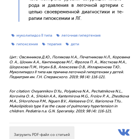
рода и дав­ле­ния в ле­гоч­ной ар­те­рии с
целью сво­ев­ре­мен­ной ди­аг­ности­ки и те­
рапии ги­пок­се­мии и ЛГ.
муколипидоз II типа
легочная гипертензия
гипоксемия
терапия
дети
Цит.: Овсянников Д.Ю., Полякова Н.А., Печатникова Н.Л., Коровина
О. А., Шокин А.А., Кантемирова М.Г., Фролов П. А., Жесткова М.А.,
Шорохова П.М., Нгуен Б.В., Алексеева О.В., Илларионова Т.Ю..
Муколипидоз II типа как причина легочной гипертензии у детей.
Педиатрия им. Г.Н. Сперанского. 2019; 98 (4): 116-121.
For citation: Ovsyannikov D.Yu., Polyakova N.A., Pechatnikova N.L.,
Korovina O. A., SHokin A.A., Kantemirova M.G., Frolov P. A., Zhestkova
M.A., SHorohova P.M., Nguen B.V., Alekseeva O.V., Illarionova T.Yu..
Mukolipidosis type II as the cause of pulmonary hypertension in
children. Pediatria n.a. G.N. Speransky. 2019; 98 (4): 116-121.
Загрузить PDF-файл со статьей