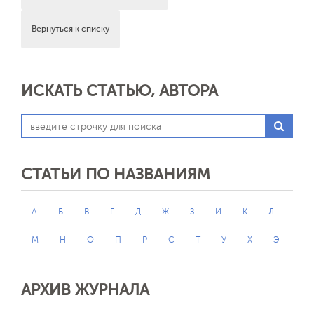
Вернуться к списку
ИСКАТЬ СТАТЬЮ, АВТОРА
СТАТЬИ ПО НАЗВАНИЯМ
А
Б
В
Г
Д
Ж
З
И
К
Л
М
Н
О
П
Р
С
Т
У
Х
Э
АРХИВ ЖУРНАЛА