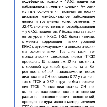
ноде­фици­та, толь­ко у 48,6% па­ци­ен­тов
наб­лю­дались тя­желые ин­фекции. А­уто­им­
мунные ос­ложне­ния, вклю­чая ин­тер­сти­
ци­аль­ное лим­фо­цитар­ное за­боле­вание
лег­ких и гра­нуле­мы ко­жи, от­ме­чены у
32,4%, зло­качес­твен­ные но­во­об­ра­зова­ния
– у 67,5% па­ци­ен­тов. У боль­шинс­тва па­ци­
ен­тов уров­ни KREC, TREC бы­ли низ­ки­ми,
от­ме­чена кор­ре­ляция низ­ких уров­ней
KREC с а­уто­им­мунны­ми и он­ко­логи­чес­ки­
ми ос­ложне­ни­ями. Транс­план­та­ция ге­
мопо­эти­чес­ких ство­ловых кле­ток (ТГСК)
про­веде­на 15 па­ци­ен­там, 12 из них жи­вы,
с хо­рошей фун­кци­ей транс­план­та­та. Ве­
ро­ят­ность об­щей вы­жива­емос­ти пос­ле
ди­аг­ности­ки СН сос­та­вила 0,77 у па­ци­ен­
тов с ТГСК и 0,32 в груп­пе без про­веде­
ния ТГСК. Ран­няя ди­аг­ности­ка СН, по­
вышен­ная нас­то­рожен­ность в от­но­шении
раз­ви­тия он­ко­логи­чес­ких ос­ложне­ний,
про­веде­ние ку­ратив­но­го ме­тода ле­чения
(ТГСК) яв­ля­ют­ся важ­ны­ми ас­пекта­ми ве­