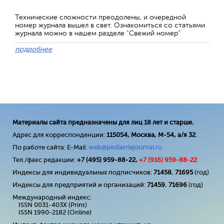
Технические сложности преодолены, и очередной
номер журнала вышел в свет. Ознакомиться со статьями
журнала можно в нашем разделе "Свежий номер"
подробнее
Материалы сайта предназначены для лиц 18 лет и старше.
Адрес для корреспонденции:
115054, Москва, М-54, а/я 32
.
По работе сайта: E-Mail:
web@pediatriajournal.ru
Тел./факс редакции:
+7 (495) 959-88-22,
+7 (
916
) 959-88-22
Индексы для индивидуальных подписчиков:
71458
,
71695
(год)
Индексы для предприятий и организаций:
71459
,
71696
(год)
Международный индекс:
ISSN 0031-403X (Print)
ISSN 1990-2182 (Online)