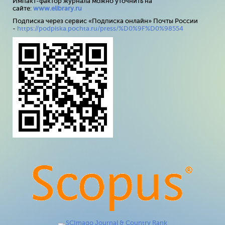
Импакт-фактор журнала можно уточнить на
сайте:
www
.
elibrary
.
ru
Подписка через сервис «Подписка онлайн» Почты России
-
https://podpiska.pochta.ru/press/%D0%9F%D0%98554