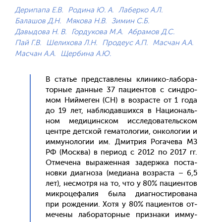
Дерипапа Е.В.
Родина Ю. А.
Лаберко А.Л.
Балашов Д.Н.
Мякова Н.В.
Зимин С.Б.
Давыдова Н. В.
Гордукова М.А.
Абрамов Д.С.
Пай Г.В.
Шелихова Л.Н.
Продеус А.П.
Масчан А.А.
Масчан А.А.
Щербина А.Ю.
В статье пред­став­ле­ны кли­нико-ла­бора­
тор­ные дан­ные 37 па­ци­ен­тов с син­дро­
мом Ний­ме­ген (СН) в воз­расте от 1 го­да
до 19 лет, наб­лю­дав­шихся в На­ци­ональ­
ном ме­дицин­ском ис­сле­дова­тель­ском
цен­тре дет­ской ге­мато­логии, он­ко­логии и
им­му­ноло­гии им. Дмит­рия Ро­гаче­ва МЗ
РФ (Мос­ква) в пе­ри­од с 2012 по 2017 гг.
От­ме­чена вы­ражен­ная за­дер­жка пос­та­
нов­ки ди­аг­но­за (ме­ди­ана воз­раста – 6,5
лет), нес­мотря на то, что у 80% па­ци­ен­тов
мик­ро­цефа­лия бы­ла ди­аг­ности­рова­на
при рож­де­нии. Хо­тя у 80% па­ци­ен­тов от­
ме­чены ла­бора­тор­ные приз­на­ки им­му­