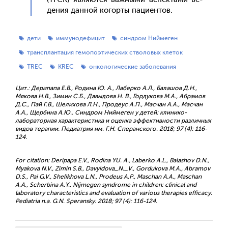
дения дан­ной ко­гор­ты па­ци­ен­тов.
дети
иммунодефицит
синдром Ниймеген
трансплантация гемопоэтических стволовых клеток
TREC
KREC
онкологические заболевания
Цит.: Дерипапа Е.В., Родина Ю. А., Лаберко А.Л., Балашов Д.Н.,
Мякова Н.В., Зимин С.Б., Давыдова Н. В., Гордукова М.А., Абрамов
Д.С., Пай Г.В., Шелихова Л.Н., Продеус А.П., Масчан А.А., Масчан
А.А., Щербина А.Ю.. Синдром Ниймеген у детей: клинико-
лабораторная характеристика и оценка эффективности различных
видов терапии. Педиатрия им. Г.Н. Сперанского. 2018; 97 (4): 116-
124.
For citation: Deripapa E.V., Rodina YU. A., Laberko A.L., Balashov D.N.,
Myakova N.V., Zimin S.B., Davyidova_N._V., Gordukova М.А., Abramov
D.S., Pai G.V., Shelikhova L.N., Prodeus A.P., Maschan A.A., Maschan
A.A., Scherbina А.Y.. Nijmegen syndrome in children: clinical and
laboratory characteristics and evaluation of various therapies efficacy.
Pediatria n.a. G.N. Speransky. 2018; 97 (4): 116-124.