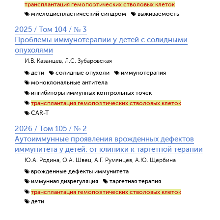
трансплантация гемопоэтических стволовых клеток
миелодиспластический синдром
выживаемость
2025 / Том 104 / № 3
Проблемы иммунотерапии у детей с солидными
опухолями
И.В. Казанцев, Л.С. Зубаровская
дети
солидные опухоли
иммунотерапия
моноклональные антитела
ингибиторы иммунных контрольных точек
трансплантация гемопоэтических стволовых клеток
CAR-T
2026 / Том 105 / № 2
Аутоиммунные проявления врожденных дефектов
иммунитета у детей: от клиники к таргетной терапии
Ю.А. Родина, О.А. Швец, А.Г. Румянцев, А.Ю. Щербина
врожденные дефекты иммунитета
иммунная дизрегуляция
таргетная терапия
трансплантация гемопоэтических стволовых клеток
дети