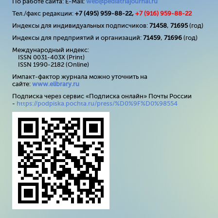
По работе сайта: E-Mail:
web@pediatriajournal.ru
Тел./факс редакции:
+7 (495) 959-88-22,
+7 (
916
) 959-88-22
Индексы для индивидуальных подписчиков:
71458
,
71695
(год)
Индексы для предприятий и организаций:
71459
,
71696
(год)
Международный индекс:
ISSN 0031-403X (Print)
ISSN 1990-2182 (Online)
Импакт-фактор журнала можно уточнить на
сайте:
www
.
elibrary
.
ru
Подписка через сервис «Подписка онлайн» Почты России
-
https://podpiska.pochta.ru/press/%D0%9F%D0%98554