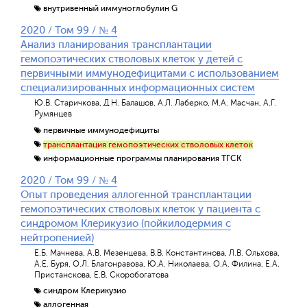
внутривенный иммуноглобулин G
2020 / Том 99 / № 4
Анализ планирования трансплантации
гемопоэтических стволовых клеток у детей с
первичными иммунодефицитами с использованием
специализированных информационных систем
Ю.В. Старичкова, Д.Н. Балашов, А.Л. Лаберко, М.А. Масчан, А.Г.
Румянцев
первичные иммунодефициты
трансплантация гемопоэтических стволовых клеток
информационные программы планирования ТГСК
2020 / Том 99 / № 4
Опыт проведения аллогенной трансплантации
гемопоэтических стволовых клеток у пациента с
синдромом Клерикузио (пойкилодермия с
нейтропенией)
Е.Б. Мачнева, А.В. Мезенцева, В.В. Константинова, Л.В. Ольхова,
А.Е. Буря, О.Л. Благонравова, Ю.А. Николаева, О.А. Филина, Е.А.
Пристанскова, Е.В. Скоробогатова
синдром Клерикузио
аллогенная