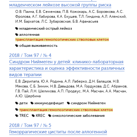
младенческом лейкозе высокой группы риска
О.В. Паина, Е.В. Семенова, П.В. Кожокарь, А.С. Боровкова, А.С.
Фролова, А.Г. Хабирова, К.А. Екушев, Т.Л. Гиндина, А.Л. Алянский,
И.М. Бархатов, Л.С. Зубаровская, Б.В. Афанасьев
младенческий острый лейкоз
аллогенная
трансплантация гемопоэтических стволовых клеток
общая выживаемость
2018 / Том 97 / № 4
Синдром Ниймеген у детей: клинико-лабораторная
характеристика и оценка эффективности различных
видов терапии
Е.В. Дерипапа, Ю.А. Родина, А.Л. Лаберко, Д.Н. Балашов, Н.В.
Мякова, С.Б. Зимин, Н.В. Давыдова, М.А. Гордукова, Д.С. Абрамов,
Г.В. Пай, Л.Н. Шелихова, А.П. Продеус, М.А. Масчан, А.А. Масчан,
А.Ю. Щербина
дети
иммунодефицит
синдром Ниймеген
трансплантация гемопоэтических стволовых клеток
TREC
KREC
онкологические заболевания
2018 / Том 97 / № 5
Геморрагические циститы после аллогенной