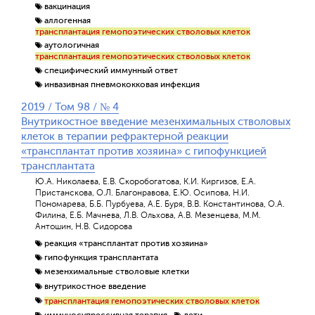
вакцинация
аллогенная
трансплантация гемопоэтических стволовых клеток
аутологичная
трансплантация гемопоэтических стволовых клеток
специфический иммунный ответ
инвазивная пневмококковая инфекция
2019 / Том 98 / № 4
Внутрикостное введение мезенхимальных стволовых
клеток в терапии рефрактерной реакции
«трансплантат против хозяина» с гипофункцией
трансплантата
Ю.А. Николаева, Е.В. Скоробогатова, К.И. Киргизов, Е.А.
Пристанскова, О.Л. Благонравова, Е.Ю. Осипова, Н.И.
Пономарева, Б.Б. Пурбуева, А.Е. Буря, В.В. Константинова, О.А.
Филина, Е.Б. Мачнева, Л.В. Ольхова, А.В. Мезенцева, М.М.
Антошин, Н.В. Сидорова
реакция «трансплантат против хозяина»
гипофункция трансплантата
мезенхимальные стволовые клетки
внутрикостное введение
трансплантация гемопоэтических стволовых клеток
иммуносупрессивная терапия
дети