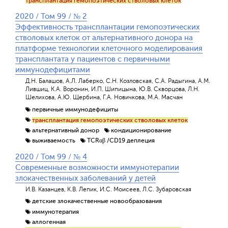
трансплантация гемопоэтических стволовых клеток
2020 / Том 99 / № 2
Эффективность трансплантации гемопоэтических
стволовых клеток от альтернативного донора на
платформе технологии клеточного моделирования
трансплантата у пациентов с первичными
иммунодефицитами
Д.Н. Балашов, А.Л. Лаберко, С.Н. Козловская, С.А. Радыгина, А.М.
Лившиц, К.А. Воронин, И.П. Шипицына, Ю.В. Скворцова, Л.Н.
Шелихова, А.Ю. Щербина, Г.А. Новичкова, М.А. Масчан
первичные иммунодефициты
трансплантация гемопоэтических стволовых клеток
альтернативный донор
кондиционирование
выживаемость
TCRαβ /CD19 деплеция
2020 / Том 99 / № 4
Современные возможности иммунотерапии
злокачественных заболеваний у детей
И.В. Казанцев, К.В. Лепик, И.С. Моисеев, Л.С. Зубаровская
детские злокачественные новообразования
иммунотерапия
аллогенная