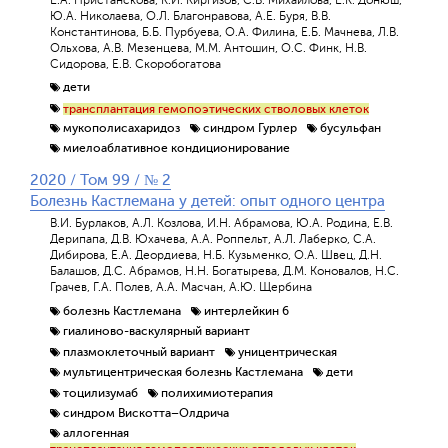
Ю.А. Николаева, О.Л. Благонравова, А.Е. Буря, В.В.
Константинова, Б.Б. Пурбуева, О.А. Филина, Е.Б. Мачнева, Л.В.
Ольхова, А.В. Мезенцева, М.М. Антошин, О.С. Финк, Н.В.
Сидорова, Е.В. Скоробогатова
дети
трансплантация гемопоэтических стволовых клеток
мукополисахаридоз
синдром Гурлер
бусульфан
миелоаблативное кондиционирование
2020 / Том 99 / № 2
Болезнь Кастлемана у детей: опыт одного центра
В.И. Бурлаков, А.Л. Козлова, И.Н. Абрамова, Ю.А. Родина, Е.В.
Дерипапа, Д.В. Юхачева, А.А. Роппельт, А.Л. Лаберко, С.А.
Дибирова, Е.А. Деордиева, Н.Б. Кузьменко, О.А. Швец, Д.Н.
Балашов, Д.С. Абрамов, Н.Н. Богатырева, Д.М. Коновалов, Н.С.
Грачев, Г.А. Полев, А.А. Масчан, А.Ю. Щербина
болезнь Кастлемана
интерлейкин 6
гиалиново-васкулярный вариант
плазмоклеточный вариант
уницентрическая
мультицентрическая болезнь Кастлемана
дети
тоцилизумаб
полихимиотерапия
синдром Вискотта–Олдрича
аллогенная