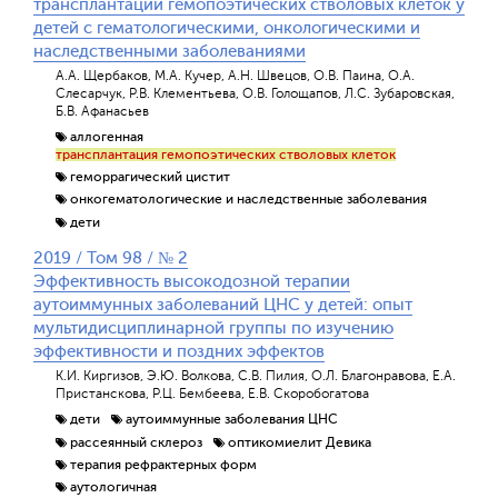
трансплантации гемопоэтических стволовых клеток у
детей с гематологическими, онкологическими и
наследственными заболеваниями
А.А. Щербаков, М.А. Кучер, А.Н. Швецов, О.В. Паина, О.А.
Слесарчук, Р.В. Клементьева, О.В. Голощапов, Л.С. Зубаровская,
Б.В. Афанасьев
аллогенная
трансплантация гемопоэтических стволовых клеток
геморрагический цистит
онкогематологические и наследственные заболевания
дети
2019 / Том 98 / № 2
Эффективность высокодозной терапии
аутоиммунных заболеваний ЦНС у детей: опыт
мультидисциплинарной группы по изучению
эффективности и поздних эффектов
К.И. Киргизов, Э.Ю. Волкова, С.В. Пилия, О.Л. Благонравова, Е.А.
Пристанскова, Р.Ц. Бембеева, Е.В. Скоробогатова
дети
аутоиммунные заболевания ЦНС
рассеянный склероз
оптикомиелит Девика
терапия рефрактерных форм
аутологичная