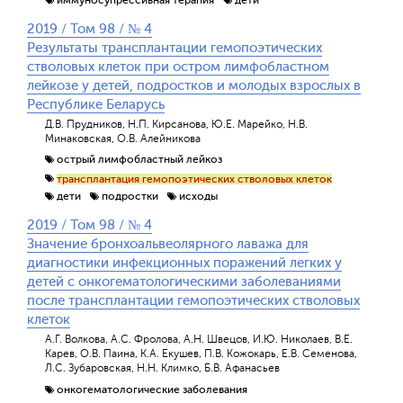
2019 / Том 98 / № 4
Результаты трансплантации гемопоэтических
стволовых клеток при остром лимфобластном
лейкозе у детей, подростков и молодых взрослых в
Республике Беларусь
Д.В. Прудников, Н.П. Кирсанова, Ю.Е. Марейко, Н.В.
Минаковская, О.В. Алейникова
острый лимфобластный лейкоз
трансплантация гемопоэтических стволовых клеток
дети
подростки
исходы
2019 / Том 98 / № 4
Значение бронхоальвеолярного лаважа для
диагностики инфекционных поражений легких у
детей с онкогематологическими заболеваниями
после трансплантации гемопоэтических стволовых
клеток
А.Г. Волкова, А.С. Фролова, А.Н. Швецов, И.Ю. Николаев, В.Е.
Карев, О.В. Паина, К.А. Екушев, П.В. Кожокарь, Е.В. Семенова,
Л.С. Зубаровская, Н.Н. Климко, Б.В. Афанасьев
онкогематологические заболевания