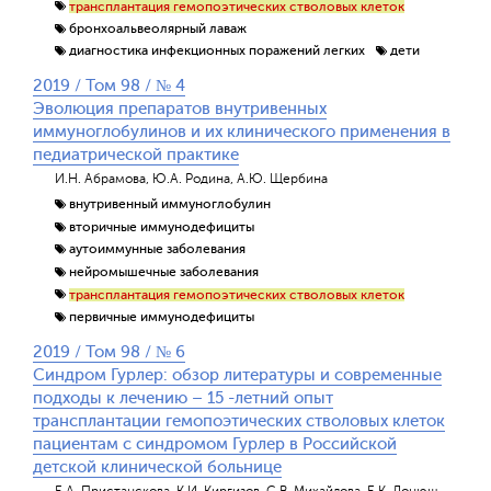
трансплантация гемопоэтических стволовых клеток
бронхоальвеолярный лаваж
диагностика инфекционных поражений легких
дети
2019 / Том 98 / № 4
Эволюция препаратов внутривенных
иммуноглобулинов и их клинического применения в
педиатрической практике
И.Н. Абрамова, Ю.А. Родина, А.Ю. Щербина
внутривенный иммуноглобулин
вторичные иммунодефициты
аутоиммунные заболевания
нейромышечные заболевания
трансплантация гемопоэтических стволовых клеток
первичные иммунодефициты
2019 / Том 98 / № 6
Синдром Гурлер: обзор литературы и современные
подходы к лечению – 15 -летний опыт
трансплантации гемопоэтических стволовых клеток
пациентам с синдромом Гурлер в Российской
детской клинической больнице
Е.А. Пристанскова, К.И. Киргизов, С.В. Михайлова, Е.К. Донюш,