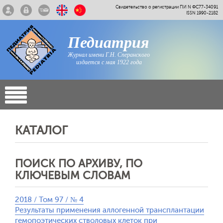
Свидетельство о регистрации ПИ N ФС77-34091
ISSN 1990-2182
Педиатрия
Журнал имени Г.Н. Сперанского
издается с мая 1922 года
КАТАЛОГ
ПОИСК ПО АРХИВУ, ПО
КЛЮЧЕВЫМ СЛОВАМ
2018 / Том 97 / № 4
Результаты применения аллогенной трансплантации
гемопоэтических стволовых клеток при