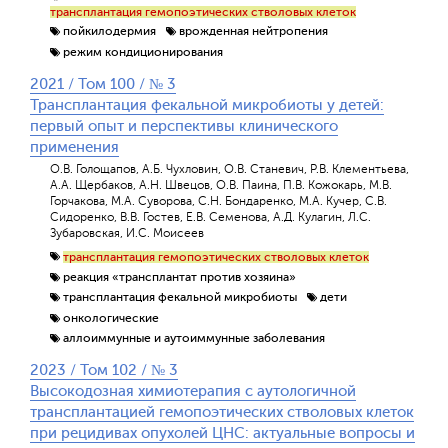
трансплантация гемопоэтических стволовых клеток
пойкилодермия
врожденная нейтропения
режим кондиционирования
2021 / Том 100 / № 3
Трансплантация фекальной микробиоты у детей:
первый опыт и перспективы клинического
применения
О.В. Голощапов, А.Б. Чухловин, О.В. Станевич, Р.В. Клементьева,
А.А. Щербаков, А.Н. Швецов, О.В. Паина, П.В. Кожокарь, М.В.
Горчакова, М.А. Суворова, С.Н. Бондаренко, М.А. Кучер, С.В.
Сидоренко, В.В. Гостев, Е.В. Семенова, А.Д. Кулагин, Л.С.
Зубаровская, И.С. Моисеев
трансплантация гемопоэтических стволовых клеток
реакция «трансплантат против хозяина»
трансплантация фекальной микробиоты
дети
онкологические
аллоиммунные и аутоиммунные заболевания
2023 / Том 102 / № 3
Высокодозная химиотерапия с аутологичной
трансплантацией гемопоэтических стволовых клеток
при рецидивах опухолей ЦНС: актуальные вопросы и