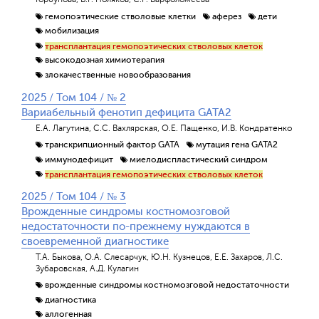
гемопоэтические стволовые клетки
аферез
дети
мобилизация
трансплантация гемопоэтических стволовых клеток
высокодозная химиотерапия
злокачественные новообразования
2025 / Том 104 / № 2
Вариабельный фенотип дефицита GATA2
Е.А. Лагутина, С.С. Вахлярская, О.Е. Пащенко, И.В. Кондратенко
транскрипционный фактор GATA
мутация гена GATA2
иммунодефицит
миелодиспластический синдром
трансплантация гемопоэтических стволовых клеток
2025 / Том 104 / № 3
Врожденные синдромы костномозговой
недостаточности по-прежнему нуждаются в
своевременной диагностике
Т.А. Быкова, О.А. Слесарчук, Ю.Н. Кузнецов, Е.Е. Захаров, Л.С.
Зубаровская, А.Д. Кулагин
врожденные синдромы костномозговой недостаточности
диагностика
аллогенная