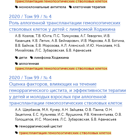
трансплантация гемопоэтических стволовых клеток
моноклональные антитела
клеточная терапия
2020 / Том 99 / № 4
Роль аллогенной трансплантации гемопоэтических
стволовых клеток у детей с лимфомой Ходжкина
А.В. Козлов, Т.В. Юхта, П.С. Толкунова, А.Г. Геворгян, И.В.
Казанцев, К.В. Лепик, А.В. Бейнарович, И.В. Маркова, А.В. Ботина,
В.В. Байков, Е.В. Морозова, А.Л. Алянский, И.Ю. Николаев, Н.Б.
Михайлова, Л.С. Зубаровская, Б.В. Афанасьев
дети
лимфома Ходжкина
аллогенная
трансплантация гемопоэтических стволовых клеток
2020 / Том 99 / № 4
Оценка факторов, влияющих на течение
геморрагического цистита, и эффективности терапии
у детей и молодых взрослых при аллогенной
трансплантации гемопоэтических стволовых клеток
А.А. Щербаков, М.А. Кучер, А.Н. Зайцева, О.В. Паина, О.Н.
Зацепина, Е.С. Кульнева, И.С. Ярушкина, Р.В. Клементьева, О.В.
Голощапов, И.С. Моисеев, Л.С. Зубаровская, Б.В. Афанасьев
геморрагический цистит
трансплантация гемопоэтических стволовых клеток