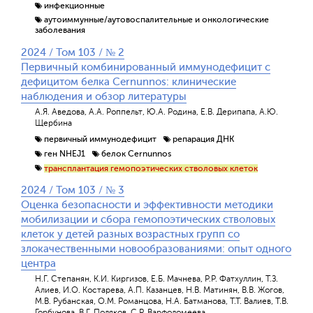
инфекционные
аутоиммунные/аутовоспалительные и онкологические
заболевания
2024 / Том 103 / № 2
Первичный комбинированный иммунодефицит с
дефицитом белка Cernunnos: клинические
наблюдения и обзор литературы
А.Я. Аведова, А.А. Роппельт, Ю.А. Родина, Е.В. Дерипапа, А.Ю.
Щербина
первичный иммунодефицит
репарация ДНК
ген NHEJ1
белок Cernunnos
трансплантация гемопоэтических стволовых клеток
2024 / Том 103 / № 3
Оценка безопасности и эффективности методики
мобилизации и сбора гемопоэтических стволовых
клеток у детей разных возрастных групп со
злокачественными новообразованиями: опыт одного
центра
Н.Г. Степанян, К.И. Киргизов, Е.Б. Мачнева, Р.Р. Фатхуллин, Т.З.
Алиев, И.О. Костарева, А.П. Казанцев, Н.В. Матинян, В.В. Жогов,
М.В. Рубанская, О.М. Романцова, Н.А. Батманова, Т.Т. Валиев, Т.В.
Горбунова, В.Г. Поляков, С.Р. Варфоломеева