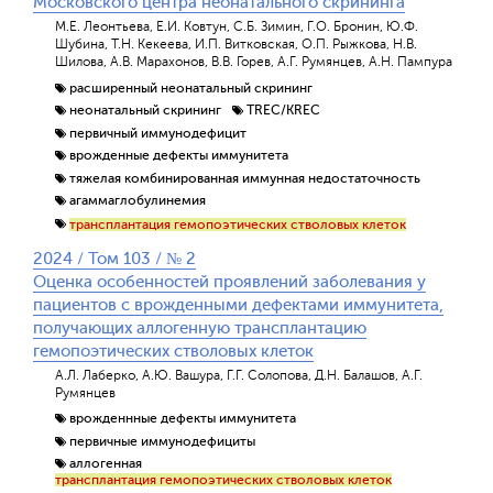
Московского центра неонатального скрининга
М.Е. Леонтьева, Е.И. Ковтун, С.Б. Зимин, Г.О. Бронин, Ю.Ф.
Шубина, Т.Н. Кекеева, И.П. Витковская, О.П. Рыжкова, Н.В.
Шилова, А.В. Марахонов, В.В. Горев, А.Г. Румянцев, А.Н. Пампура
расширенный неонатальный скрининг
неонатальный скрининг
TREC/KREC
первичный иммунодефицит
врожденные дефекты иммунитета
тяжелая комбинированная иммунная недостаточность
агаммаглобулинемия
трансплантация гемопоэтических стволовых клеток
2024 / Том 103 / № 2
Оценка особенностей проявлений заболевания у
пациентов с врожденными дефектами иммунитета,
получающих аллогенную трансплантацию
гемопоэтических стволовых клеток
А.Л. Лаберко, А.Ю. Вашура, Г.Г. Солопова, Д.Н. Балашов, А.Г.
Румянцев
врожденнные дефекты иммунитета
Отправить
первичные иммунодефициты
аллогенная
трансплантация гемопоэтических стволовых клеток