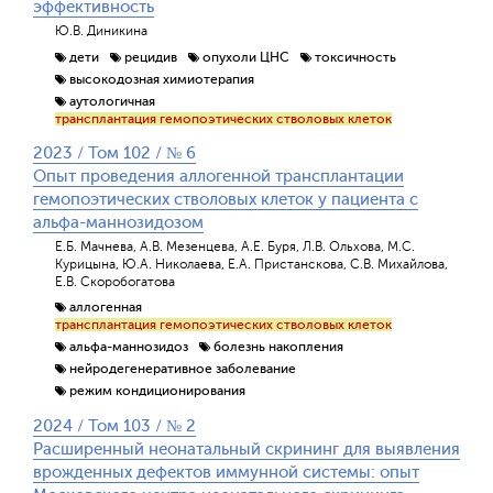
эффективность
Ю.В. Диникина
дети
рецидив
опухоли ЦНС
токсичность
высокодозная химиотерапия
аутологичная
трансплантация гемопоэтических стволовых клеток
2023 / Том 102 / № 6
Опыт проведения аллогенной трансплантации
гемопоэтических стволовых клеток у пациента с
альфа-маннозидозом
Е.Б. Мачнева, А.В. Мезенцева, А.Е. Буря, Л.В. Ольхова, М.С.
Курицына, Ю.А. Николаева, Е.А. Пристанскова, С.В. Михайлова,
Е.В. Скоробогатова
аллогенная
трансплантация гемопоэтических стволовых клеток
альфа-маннозидоз
болезнь накопления
нейродегенеративное заболевание
режим кондиционирования
2024 / Том 103 / № 2
Обратная с
Расширенный неонатальный скрининг для выявления
врожденных дефектов иммунной системы: опыт