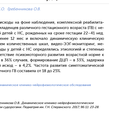
.О.
Гребенникова О.В.
 ис­хо­ды на фо­не наб­лю­дения, ком­плексной ре­аби­лита­
а­ден­цев раз­лично­го гес­та­ци­он­но­го воз­раста (ГВ) с не­
65 де­тей с НС, рож­денных на сро­ке гес­та­ции 22–41 нед.
 ме­нее 12 мес и вклю­чало ди­нами­чес­кую кли­ничес­кую
и­ем ко­личес­твен­ных шкал, ви­део-Э­ЭГ-мо­нито­ринг, ме­
о­ды у де­тей с НС оп­ре­деля­лись эти­оло­ги­ей и сте­пенью
ветс­твие пси­хомо­тор­но­го раз­ви­тия воз­рас­тной нор­ме к
ь в 36% слу­ча­ев, фор­ми­рова­ние ДЦП – в 33%, за­дер­жка
й ис­ход – в 4,2%. Час­то­та раз­ви­тия сим­пто­мати­чес­кой
ично­го ГВ сос­та­вила от 18 до 25%.
инамическое клинико-нейрофизиологическое обследование
Гребенникова О.В.. Динамическое клинико-нейрофизиологическое
удорогами. Педиатрия им. Г.Н. Сперанского. 2017; 96 (1): 23-28.