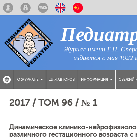
Педиат
Журнал имени Г.Н. Спер
издается с мая 1922 
ДЛЯ АВТОРОВ
СВЕЖИЙ 
О ЖУРНАЛЕ
ИНФОРМАЦИЯ
2017 / ТОМ 96 / № 1
Динамическое клинико-нейрофизиоло
различного гестационного возраста с