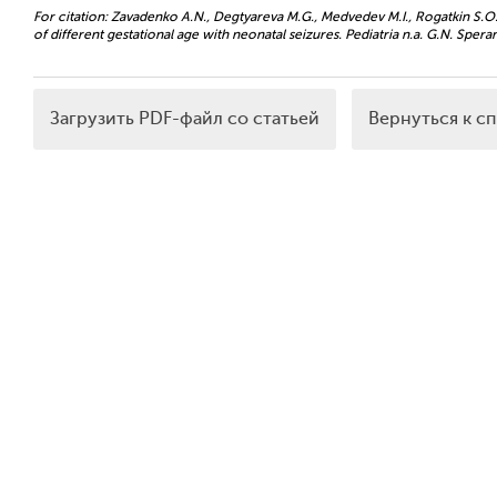
For citation: Zavadenko A.N., Degtyareva M.G., Medvedev M.I., Rogatkin S.O.
of different gestational age with neonatal seizures. Pediatria n.a. G.N. Speran
Загрузить PDF-файл со статьей
Вернуться к с