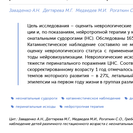
Заваденко А.Н.
Дегтярева М.Г.
Медведев М.И.
Рогаткин С
Цель ис­сле­дова­ния – оце­нить нев­ро­логи­чес­кие
ции и, по по­каза­ни­ям, ней­рот­ропной те­рапии у мл
она­таль­ны­ми су­доро­гами (НС). Об­сле­дова­ны 1
Ка­там­нести­чес­кое наб­лю­дение сос­та­вило не
оцен­ку нев­ро­логи­чес­ко­го ста­туса с при­мене­н
тоды ней­ро­визу­али­зации. Нев­ро­логи­чес­кие ис­х
тя­жес­ти пе­рина­таль­но­го по­раже­ния ЦНС. Со­от­
скор­ректи­рован­но­му воз­расту 1 год от­ме­чалос
тем­пов мо­тор­но­го раз­ви­тия – в 27%, ле­таль­ны
эпи­леп­сии на пер­вом го­ду жиз­ни в груп­пах раз­л
неонатальные судороги
катамнестическое наблюдение
д
перинатальные исходы
нейротропная терапия
Цит.: Заваденко А.Н., Дегтярева М.Г., Медведев М.И., Рогаткин С.О., 
наблюдение детей различного гестационного возраста с неонатальными с