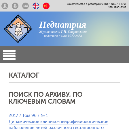
Свидетельство о регистрации ПИ N ФС77-34091
ISSN 1990-2182
Педиатрия
Журнал имени Г.Н. Сперанского
издается с мая 1922 года
КАТАЛОГ
ПОИСК ПО АРХИВУ, ПО
КЛЮЧЕВЫМ СЛОВАМ
2017 / Том 96 / № 1
Динамическое клинико-нейрофизиологическое
наблюдение детей различного гестационного