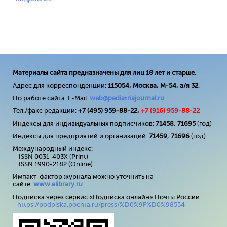
Материалы сайта предназначены для лиц 18 лет и старше.
Адрес для корреспонденции:
115054, Москва, М-54, а/я 32
.
По работе сайта: E-Mail:
web@pediatriajournal.ru
Тел./факс редакции:
+7 (495) 959-88-22,
+7 (
916
) 959-88-22
Индексы для индивидуальных подписчиков:
71458
,
71695
(год)
Индексы для предприятий и организаций:
71459
,
71696
(год)
Международный индекс:
ISSN 0031-403X (Print)
ISSN 1990-2182 (Online)
Импакт-фактор журнала можно уточнить на
сайте:
www
.
elibrary
.
ru
Подписка через сервис «Подписка онлайн» Почты России
-
https://podpiska.pochta.ru/press/%D0%9F%D0%98554