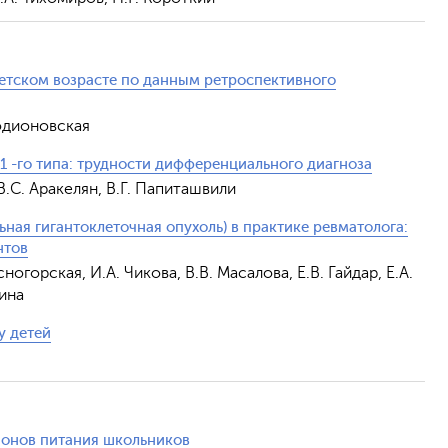
етском возрасте по данным ретроспективного
Родионовская
 -го типа: трудности дифференциального диагноза
В.С. Аракелян, В.Г. Папиташвили
ая гигантоклеточная опухоль) в практике ревматолога:
нтов
ногорская, И.А. Чикова, В.В. Масалова, Е.В. Гайдар, Е.А.
лина
у детей
ионов питания школьников