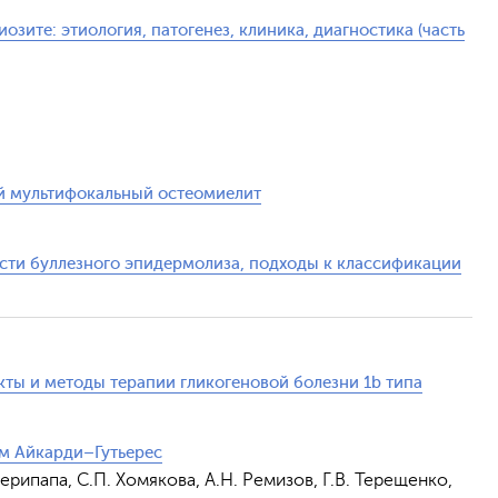
ите: этиология, патогенез, клиника, диагностика (часть
й мультифокальный остеомиелит
сти буллезного эпидермолиза, подходы к классификации
ты и методы терапии гликогеновой болезни 1b типа
ом Айкарди–Гутьерес
Дерипапа, С.П. Хомякова, А.Н. Ремизов, Г.В. Терещенко,