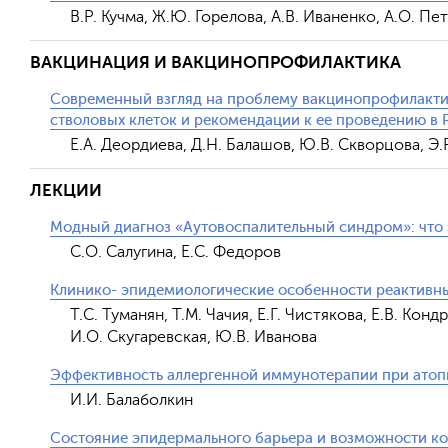
В.Р. Кучма, Ж.Ю. Горелова, А.В. Иваненко, А.О. Пе
ВАКЦИНАЦИЯ И ВАКЦИНОПРОФИЛАКТИКА
Современный взгляд на проблему вакцинопрофилакти
стволовых клеток и рекомендации к ее проведению в
Е.А. Деордиева, Д.Н. Балашов, Ю.В. Скворцова, Э
ЛЕКЦИИ
Модный диагноз «Аутовоспалительный синдром»: что 
С.О. Салугина, Е.С. Федоров
Клинико- эпидемиологические особенности реактивны
Т.С. Туманян, Т.М. Чачия, Е.Г. Чистякова, Е.В. Конд
И.О. Скугаревская, Ю.В. Иванова
Эффективность аллергенной иммунотерапии при атопи
И.И. Балаболкин
Состояние эпидермального барьера и возможности ко