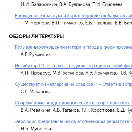
И.И. Балаболкин, В.А. Булгакова, Т.И. Елисеева
Врожденные краснуха и корь в периоде глобальной л
Т.М. Чернова, В.Н. Тимченко, Е.Б. Павлова, Е.В. Ба
ОБЗОРЫ ЛИТЕРАТУРЫ
Роль взаимоотношений матери и плода в формирова
А.Г. Румянцев
Ингибитор С1- эстеразы: подходы к рациональной фа
А.П. Продеус, М.В. Устинова, А.У. Лекманов, Н.В. К
Существует ли «аллергия на сладкое»? – Ответ на воп
С.Г. Макарова
Современные эпидемиологические и теоретические ас
В.А. Ревякина, А.В. Таганов, Т.Н. Короткова, Е.Д. 
Эволюция представлений об атопическом дерматите: о
Н.Б. Мигачева