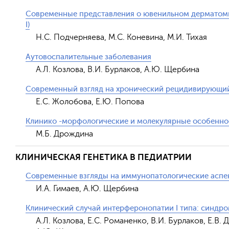
Современные представления о ювенильном дерматомиоз
I)
Н.С. Подчерняева, М.С. Коневина, М.И. Тихая
Аутовоспалительные заболевания
А.Л. Козлова, В.И. Бурлаков, А.Ю. Щербина
Современный взгляд на хронический рецидивирующи
Е.С. Жолобова, Е.Ю. Попова
Клинико -морфологические и молекулярные особенно
М.Б. Дрождина
КЛИНИЧЕСКАЯ ГЕНЕТИКА В ПЕДИАТРИИ
Современные взгляды на иммунопатологические аспек
И.А. Гимаев, А.Ю. Щербина
Клинический случай интерферонопатии I типа: синдр
А.Л. Козлова, Е.С. Романенко, В.И. Бурлаков, Е.В. 