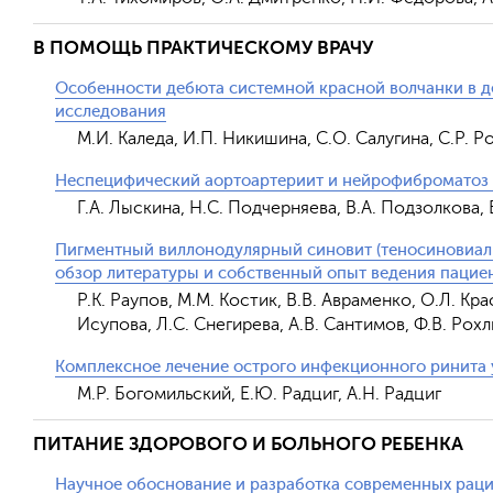
В ПОМОЩЬ ПРАКТИЧЕСКОМУ ВРАЧУ
Особенности дебюта системной красной волчанки в д
исследования
М.И. Каледа, И.П. Никишина, С.О. Салугина, С.Р. 
Неспецифический аортоартериит и нейрофиброматоз 1
Г.А. Лыскина, Н.С. Подчерняева, В.А. Подзолкова, 
Пигментный виллонодулярный синовит (теносиновиальн
обзор литературы и собственный опыт ведения пацие
Р.К. Раупов, М.М. Костик, В.В. Авраменко, О.Л. Крас
Исупова, Л.С. Снегирева, А.В. Сантимов, Ф.В. Рох
Комплексное лечение острого инфекционного ринита 
М.Р. Богомильский, Е.Ю. Радциг, А.Н. Радциг
ПИТАНИЕ ЗДОРОВОГО И БОЛЬНОГО РЕБЕНКА
Научное обоснование и разработка современных рац