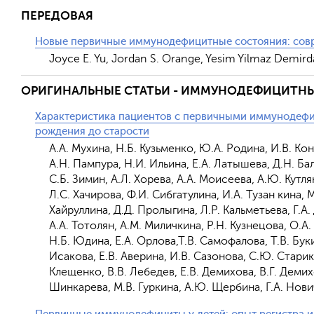
ПЕРЕДОВАЯ
Новые первичные иммунодефицитные состояния: совр
Joyce E. Yu, Jordan S. Orange, Yesim Yilmaz Demird
ОРИГИНАЛЬНЫЕ СТАТЬИ - ИММУНОДЕФИЦИТН
Характеристика пациентов с первичными иммунодефи
рождения до старости
А.А. Мухина, Н.Б. Кузьменко, Ю.А. Родина, И.В. Ко
А.Н. Пампура, Н.И. Ильина, Е.А. Латышева, Д.Н. Ба
С.Б. Зимин, А.Л. Хорева, А.А. Моисеева, А.Ю. Кутл
Л.С. Хачирова, Ф.И. Сибгатулина, И.А. Тузан кина, 
Хайруллина, Д.Д. Пролыгина, Л.Р. Кальметьева, Г.А.
А.А. Тотолян, А.М. Миличкина, Р.Н. Кузнецова, О.А.
Н.Б. Юдина, Е.А. Орлова,Т.В. Самофалова, Т.В. Бук
Исакова, Е.В. Аверина, И.В. Сазонова, С.Ю. Старико
Клещенко, В.В. Лебедев, Е.В. Демихова, В.Г. Демихо
Шинкарева, М.В. Гуркина, А.Ю. Щербина, Г.А. Нови