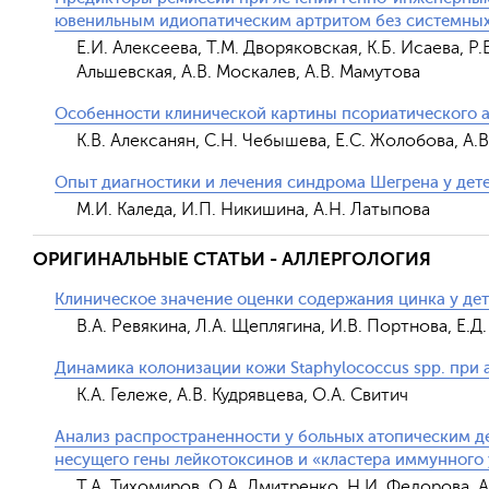
ювенильным идиопатическим артритом без системны
Е.И. Алексеева, Т.М. Дворяковская, К.Б. Исаева, Р.
Альшевская, А.В. Москалев, А.В. Мамутова
Особенности клинической картины псориатического а
К.В. Алексанян, С.Н. Чебышева, Е.С. Жолобова, А.
Опыт диагностики и лечения синдрома Шегрена у дет
М.И. Каледа, И.П. Никишина, А.Н. Латыпова
ОРИГИНАЛЬНЫЕ СТАТЬИ - АЛЛЕРГОЛОГИЯ
Клиническое значение оценки содержания цинка у де
В.А. Ревякина, Л.А. Щеплягина, И.В. Портнова, Е.Д
Динамика колонизации кожи Staphylococcus spp. при 
К.А. Гележе, А.В. Кудрявцева, О.А. Свитич
Анализ распространенности у больных атопическим де
несущего гены лейкотоксинов и «кластера иммунного 
Т.А. Тихомиров, О.А. Дмитренко, Н.И. Федорова, А