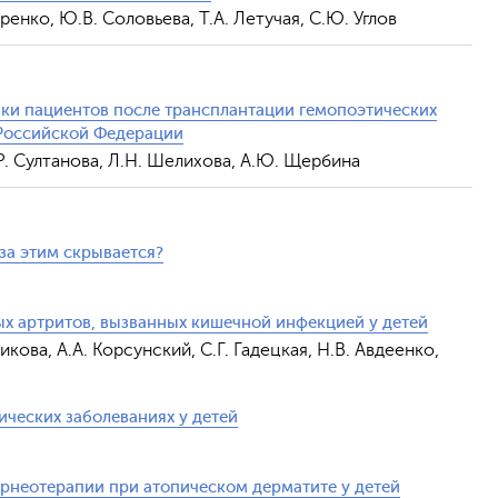
тренко, Ю.В. Соловьева, Т.А. Летучая, С.Ю. Углов
Обрат
ки пациентов после трансплантации гемопоэтических
 Российской Федерации
.Р. Султанова, Л.Н. Шелихова, А.Ю. Щербина
за этим скрывается?
х артритов, вызванных кишечной инфекцией у детей
рикова, А.А. Корсунский, С.Г. Гадецкая, Н.В. Авдеенко,
ческих заболеваниях у детей
рнеотерапии при атопическом дерматите у детей