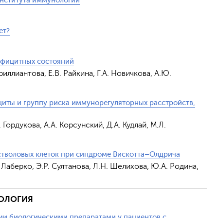
института иммунологии
ет?
ефицитных состояний
Бриллиантова, Е.В. Райкина, Г.А. Новичкова, А.Ю.
ты и группу риска иммунорегуляторных расстройств,
 Гордукова, А.А. Корсунский, Д.А. Кудлай, М.Л.
стволовых клеток при синдроме Вискотта–Олдрича
. Лаберко, Э.Р. Султанова, Л.Н. Шелихова, Ю.А. Родина,
ТОЛОГИЯ
и биологическими препаратами у пациентов с