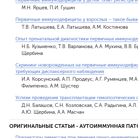
Первичные иммунодефициты у детей: опыт регистра 
М.Н. Ярцев, П.И. Гущин
Первичные иммунодефициты у взрослых – такое быва
Т.В. Латышева, Е.А. Латышева, А.М. Костинова
Опыт пренатальной диагностики первичных иммунод
Н.Б. Кузьменко, Т.В. Варламова, А.А. Мухина, В.В. 
Щербина
Скрининг новорожденных на первичные иммунодефици
требующих диспансерного наблюдения
И.А. Корсунский, А.П. Продеус, А.Г. Румянцев, М.А.
Филипенко, А.М. Шустер
Успехи проведения трансплантации гемопоэтических 
Д.Н. Балашов, С.Н. Козловская, С.А. Радыгина, А.Л
А.Ю. Щербина, А.А. Масчан
ОРИГИНАЛЬНЫЕ СТАТЬИ - АУТОИММУННАЯ ПА
Предикторы ремиссии при лечении генно-инженерным