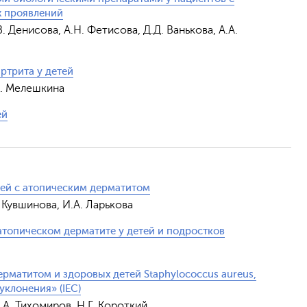
х проявлений
В. Денисова, А.Н. Фетисова, Д.Д. Ванькова, А.А.
ртрита у детей
В. Мелешкина
ей
тей с атопическим дерматитом
. Кувшинова, И.А. Ларькова
атопическом дерматите у детей и подростков
рматитом и здоровых детей Staphylococcus aureus,
уклонения» (IEC)
.А. Тихомиров, Н.Г. Короткий