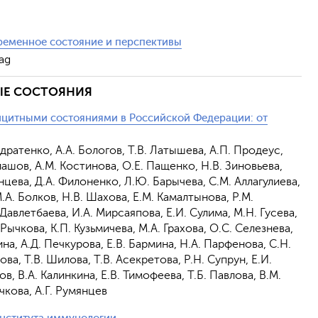
еменное состояние и перспективы
ag
ЫЕ СОСТОЯНИЯ
цитными состояниями в Российской Федерации: от
ндратенко, А.А. Бологов, Т.В. Латышева, А.П. Продеус,
лашов, А.М. Костинова, О.Е. Пащенко, Н.В. Зиновьева,
янцева, Д.А. Филоненко, Л.Ю. Барычева, С.М. Аллагулиева,
М.А. Болков, Н.В. Шахова, Е.М. Камалтынова, Р.М.
 Давлетбаева, И.А. Мирсаяпова, Е.И. Сулима, М.Н. Гусева,
 Рычкова, К.П. Кузьмичева, М.А. Грахова, О.С. Селезнева,
ина, А.Д. Печкурова, Е.В. Бармина, Н.А. Парфенова, С.Н.
ва, Т.В. Шилова, Т.В. Асекретова, Р.Н. Супрун, Е.И.
в, В.А. Калинкина, Е.В. Тимофеева, Т.Б. Павлова, В.М.
чкова, А.Г. Румянцев