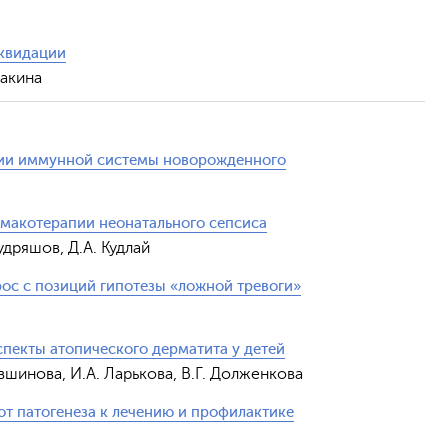
Отправить
иквидации
ракина
нии иммунной системы новорожденного
рмакотерапии неонатального сепсиса
удряшов, Д.А. Кудлай
рос с позиций гипотезы «ложной тревоги»
пекты атопического дерматита у детей
Кувшинова, И.А. Ларькова, В.Г. Долженкова
т патогенеза к лечению и профилактике