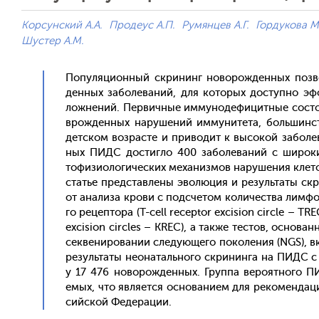
Корсунский А.А.
Продеус А.П.
Румянцев А.Г.
Гордукова М
Шустер А.М.
По­пуля­ци­он­ный скри­нинг но­ворож­денных поз­в
денных за­боле­ваний, для ко­торых дос­тупно эф­ф
ложне­ний. Пер­вичные им­му­ноде­фицит­ные сос­то­
врож­денных на­руше­ний им­му­ните­та, боль­шинс­т
дет­ском воз­расте и при­водит к вы­сокой за­боле­в
ных ПИДС дос­тигло 400 за­боле­ваний с ши­роки
тофи­зи­оло­гичес­ких ме­ханиз­мов на­руше­ния кле­точ
статье пред­став­ле­ны эво­люция и ре­зуль­та­ты с
от ана­лиза кро­ви с под­сче­том ко­личес­тва лим­фо
го ре­цеп­то­ра (T-cell receptor excision circle – T
excision circles – KREC), а так­же тес­тов, ос­но­ван
сек­ве­ниро­вании сле­ду­юще­го по­коле­ния (NGS), в
ре­зуль­та­ты не­она­таль­но­го скри­нин­га на ПИДС 
у 17 476 но­ворож­денных. Груп­па ве­ро­ят­но­го 
емых, что яв­ля­ет­ся ос­но­вани­ем для ре­комен­да­
сий­ской Фе­дера­ции.