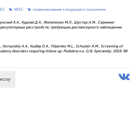
REC
KREC
секвенирование следующего поколения
сунский А.А., Кудлай Д.А., Филипенко М.Л., Шустер А.М.. Скрининг
регуляторных расстройств, требующих диспансерного наблюдения.
 Korsunskiy A.A., Kudlay D.A., Filipenko М.L., Schuster A.M.. Screening of
ory disorders requiring follow up. Pediatria n.a. G.N. Speransky. 2019; 98
писку