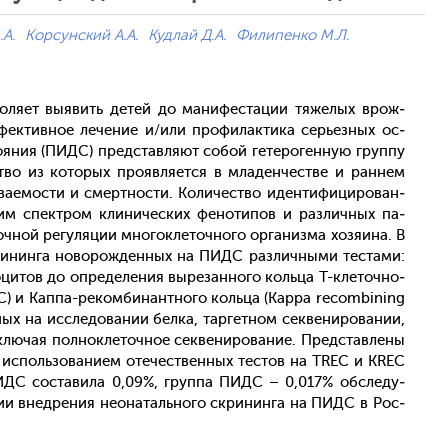
.А.
Корсунский А.А.
Кудлай Д.А.
Филипенко М.Л.
о­ля­ет вы­явить де­тей до ма­нифес­та­ции тя­желых врож­
ектив­ное ле­чение и/или про­филак­ти­ка серь­ез­ных ос­
яния (ПИДС) пред­став­ля­ют со­бой ге­теро­ген­ную груп­пу
во из ко­торых про­яв­ля­ет­ся в мла­ден­чес­тве и ран­нем
а­емос­ти и смер­тнос­ти. Ко­личес­тво иден­ти­фици­рован­
м спек­тром кли­ничес­ких фе­ноти­пов и раз­личных па­
­ной ре­гуля­ции мно­гок­ле­точ­но­го ор­га­низ­ма хо­зя­ина. В
кри­нин­га но­ворож­денных на ПИДС раз­личны­ми тес­та­ми:
­цитов до оп­ре­деле­ния вы­резан­но­го коль­ца Т-кле­точ­но­
REC) и Kaппa-ре­ком­би­нан­тно­го коль­ца (Kappa recombining
­ных на ис­сле­дова­нии бел­ка, тар­гетном сек­ве­ниро­вании,
клю­чая пол­нокле­точ­ное сек­ве­ниро­вание. Пред­став­ле­ны
с ис­поль­зо­вани­ем оте­чес­твен­ных тес­тов на TREC и KREC
ПИДС сос­та­вила 0,09%, груп­па ПИДС – 0,017% об­сле­ду­
ции внед­ре­ния не­она­таль­но­го скри­нин­га на ПИДС в Рос­