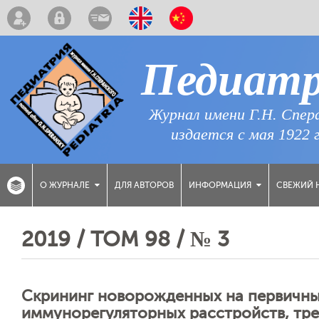
Педиат
Журнал имени Г.Н. Спер
издается с мая 1922 
ДЛЯ АВТОРОВ
СВЕЖИЙ 
О ЖУРНАЛЕ
ИНФОРМАЦИЯ
2019 / ТОМ 98 / № 3
Скрининг новорожденных на первичны
иммунорегуляторных расстройств, тр